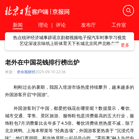
新闻
理论
|
评论
发布厅
工作室
热点
锐评
经济
城事
辟谣
京剧
都视频
电子报
汽车
时事
学习
视觉
艺绽
深读
京味
纸上听
体育
天下
长城
北京民声
北晚在线
老外在中国花钱排行榜出炉
来源：
@央视财经
2025-09-10 22:36
刚刚过去的暑期，我国入境游市场热度持续攀升，越来越多的
外国游客开启“中国游”。
外国游客到了中国，都爱把钱花在哪里呢？数据显示，餐饮、
城市交通、零售、景区旅游、服饰鞋包是消费最高的五大行业，服
饰鞋包7月消费量比去年多了4.5倍。餐饮消费依然热度不减，除了
北京烤鸭、上海本帮菜等 “经典选项”，外国游客更热衷于 “沉浸式寻
味”：他们逛胡同、和当地居民一起品尝小吃，“零距离”融入当代中