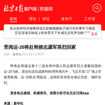
新闻
理论
|
评论
发布厅
工作室
热点
锐评
经济
城事
辟谣
京剧
都视频
电子报
汽车
时事
学习
视觉
艺绽
深读
京味
纸上听
体育
天下
长城
北京民声
北晚在线
受阅运-20将赴韩接志愿军英烈回家
来源：
新华社
2025-09-10 09:01
即将赴韩接运第十二批在韩中国人民志愿军烈士遗骸回国的
运-20飞机，曾在纪念抗战胜利80周年阅兵中，飞过天安门广场上空
接受检阅。运-20机长周函说，这样的安排意在铭记历史、缅怀先
烈。
更多热点速报、权威资讯、深度分析尽在北京日报App
来源：新华社