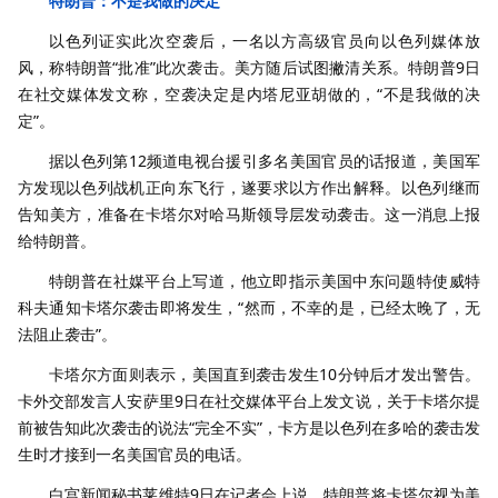
特朗普：不是我做的决定
以色列证实此次空袭后，一名以方高级官员向以色列媒体放
风，称特朗普“批准”此次袭击。美方随后试图撇清关系。特朗普9日
在社交媒体发文称，空袭决定是内塔尼亚胡做的，“不是我做的决
定”。
据以色列第12频道电视台援引多名美国官员的话报道，美国军
方发现以色列战机正向东飞行，遂要求以方作出解释。以色列继而
告知美方，准备在卡塔尔对哈马斯领导层发动袭击。这一消息上报
给特朗普。
特朗普在社媒平台上写道，他立即指示美国中东问题特使威特
科夫通知卡塔尔袭击即将发生，“然而，不幸的是，已经太晚了，无
法阻止袭击”。
卡塔尔方面则表示，美国直到袭击发生10分钟后才发出警告。
卡外交部发言人安萨里9日在社交媒体平台上发文说，关于卡塔尔提
前被告知此次袭击的说法“完全不实”，卡方是以色列在多哈的袭击发
生时才接到一名美国官员的电话。
白宫新闻秘书莱维特9日在记者会上说，特朗普将卡塔尔视为美