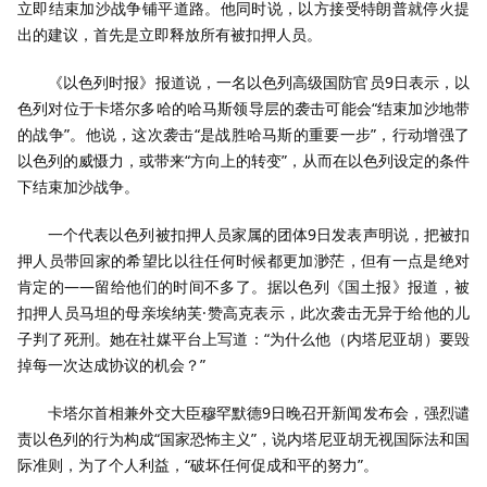
立即结束加沙战争铺平道路。他同时说，以方接受特朗普就停火提
出的建议，首先是立即释放所有被扣押人员。
《以色列时报》报道说，一名以色列高级国防官员9日表示，以
色列对位于卡塔尔多哈的哈马斯领导层的袭击可能会“结束加沙地带
的战争”。他说，这次袭击“是战胜哈马斯的重要一步”，行动增强了
以色列的威慑力，或带来“方向上的转变”，从而在以色列设定的条件
下结束加沙战争。
一个代表以色列被扣押人员家属的团体9日发表声明说，把被扣
押人员带回家的希望比以往任何时候都更加渺茫，但有一点是绝对
肯定的——留给他们的时间不多了。据以色列《国土报》报道，被
扣押人员马坦的母亲埃纳芙·赞高克表示，此次袭击无异于给他的儿
子判了死刑。她在社媒平台上写道：“为什么他（内塔尼亚胡）要毁
掉每一次达成协议的机会？”
卡塔尔首相兼外交大臣穆罕默德9日晚召开新闻发布会，强烈谴
责以色列的行为构成“国家恐怖主义”，说内塔尼亚胡无视国际法和国
际准则，为了个人利益，“破坏任何促成和平的努力”。