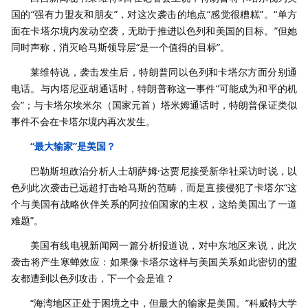
国的“强有力盟友和朋友”，对这次袭击的地点“感觉很糟糕”。“单方
面在卡塔尔境内发动空袭，无助于推进以色列和美国的目标。”但她
同时声称，消灭哈马斯领导层“是一个值得的目标”。
莱维特说，袭击发生后，特朗普同以色列和卡塔尔方面分别通
电话。与内塔尼亚胡通话时，特朗普称这一事件“可能成为和平的机
会”；与卡塔尔埃米尔（国家元首）塔米姆通话时，特朗普保证类似
事件不会在卡塔尔境内再次发生。
“最大输家”是美国？
巴勒斯坦政治分析人士胡萨姆·达贾尼接受新华社采访时说，以
色列此次袭击已远超打击哈马斯的范畴，而是直接侵犯了卡塔尔“这
个与美国有战略伙伴关系的阿拉伯国家的主权，这给美国出了一道
难题”。
美国有线电视新闻网一篇分析报道说，对中东地区来说，此次
袭击将产生寒蝉效应：如果像卡塔尔这样与美国关系如此密切的盟
友都遭到以色列攻击，下一个会是谁？
“海湾地区正处于困境之中，但最大的输家是美国。”科威特大学