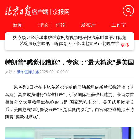
新闻
理论
|
评论
发布厅
工作室
热点
锐评
经济
城事
辟谣
京剧
都视频
电子报
汽车
时事
学习
视觉
艺绽
深读
京味
纸上听
体育
天下
长城
北京民声
北晚在线
特朗普“感觉很糟糕”，专家：“最大输家”是美国
来源：
新华国际头条
2025-09-10 09:01
以色列9日对在卡塔尔首都多哈的巴勒斯坦伊斯兰抵抗运动（哈
马斯）高层成员进行“精准打击”，引发国际社会强烈谴责。卡塔尔首
相兼外交大臣穆罕默德称袭击是“国家恐怖主义”。美国试图撇清关
系，美国总统特朗普说袭击“不是我做的决定”，白宫称空袭地点令特
朗普“感觉很糟糕”。