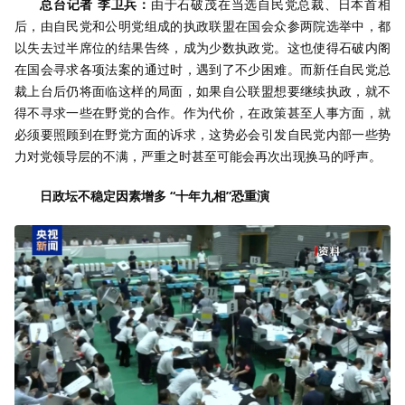
总台记者 李卫兵：
由于石破茂在当选自民党总裁、日本首相
后，由自民党和公明党组成的执政联盟在国会众参两院选举中，都
以失去过半席位的结果告终，成为少数执政党。这也使得石破内阁
在国会寻求各项法案的通过时，遇到了不少困难。而新任自民党总
裁上台后仍将面临这样的局面，如果自公联盟想要继续执政，就不
得不寻求一些在野党的合作。作为代价，在政策甚至人事方面，就
必须要照顾到在野党方面的诉求，这势必会引发自民党内部一些势
力对党领导层的不满，严重之时甚至可能会再次出现换马的呼声。
日政坛不稳定因素增多 “十年九相”恐重演