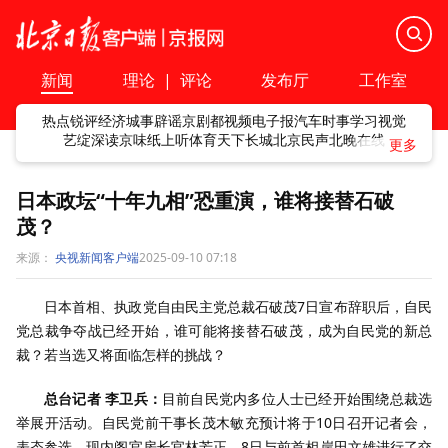
新闻
理论
|
评论
发布厅
工作室
热点
锐评
经济
城事
辟谣
京剧
都视频
电子报
汽车
时事
学习
视觉
艺绽
深读
京味
纸上听
体育
天下
长城
北京民声
北晚在线
日本政坛“十年九相”恐重演，谁将接替石破
茂？
来源：
央视新闻客户端
2025-09-10 07:18
日本首相、执政党自由民主党总裁石破茂7日宣布辞职后，自民
党总裁争夺战已经开始，谁可能将接替石破茂，成为自民党的新总
裁？若当选又将面临怎样的挑战？
总台记者 李卫兵：
目前自民党内多位人士已经开始围绕总裁选
举展开活动。自民党前干事长茂木敏充预计将于10日召开记者会，
表态参选。现内阁官房长官林芳正，8日与前首相岸田文雄进行了交