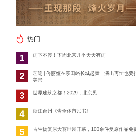
热门
雨下不停！下周北京几乎天天有雨
1
艺绽 | 佟丽娅在慕田峪长城起舞，演出再忙也要
2
美景
世界建筑之都！2029，北京见
3
浙江台州《告全体市民书》
4
个
古生物复原大赛世园开幕，100余件复原作品免
5