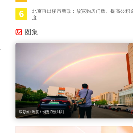
光
北京再出楼市新政：放宽购房门槛、提高公积
6
度
图集
尤
多图直击｜京城晚高峰遭遇雨水 “突击”