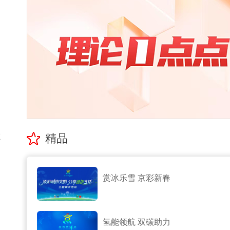
在
精品
赏冰乐雪 京彩新春
氢能领航 双碳助力