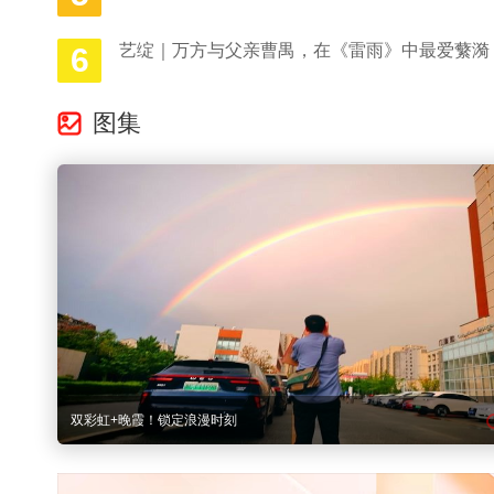
，
艺绽｜万方与父亲曹禺，在《雷雨》中最爱蘩漪
6
图集
多图直击｜京城晚高峰遭遇雨水 “突击”