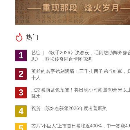
热门
艺绽｜《歌手2026》决赛夜，毛阿敏助阵齐豫
1
思》，歌坛传奇同台情怀满满
英雄的名字镌刻满墙！三千扎西子弟当红军，
2
十人
北京暴雨蓝色预警！将出现小时雨量30毫米以
3
降水
祝贺！苏炜杰获颁2026年度考普斯奖
4
芯片“小巨人”上市首日暴涨近400%，中一签赚4.
5