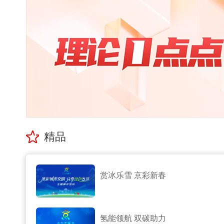
精品
赏冰乐雪 京彩新春
氢能领航 双碳助力