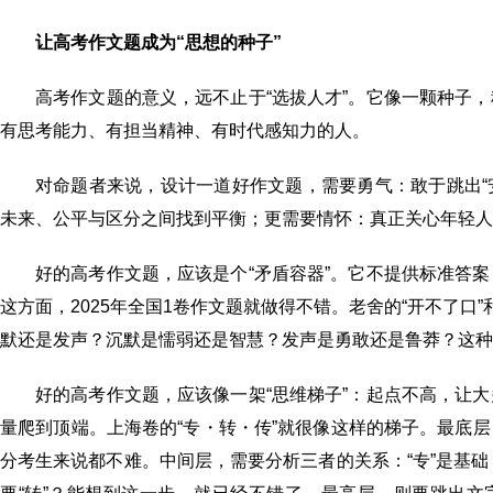
让高考作文题成为“思想的种子”
高考作文题的意义，远不止于“选拔人才”。它像一颗种子
有思考能力、有担当精神、有时代感知力的人。
对命题者来说，设计一道好作文题，需要勇气：敢于跳出“
未来、公平与区分之间找到平衡；更需要情怀：真正关心年轻人
好的高考作文题，应该是个“矛盾容器”。它不提供标准答
这方面，2025年全国1卷作文题就做得不错。老舍的“开不了口
默还是发声？沉默是懦弱还是智慧？发声是勇敢还是鲁莽？这种
好的高考作文题，应该像一架“思维梯子”：起点不高，让
量爬到顶端。上海卷的“专・转・传”就很像这样的梯子。最底
分考生来说都不难。中间层，需要分析三者的关系：“专”是基础，“