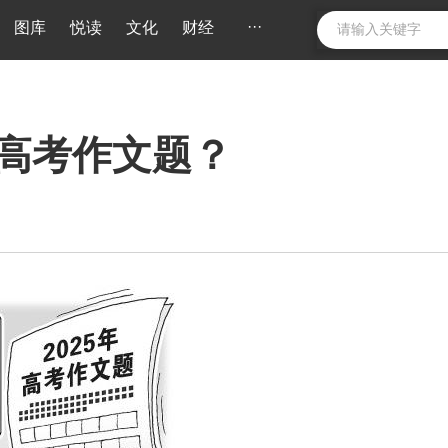
···
图库
悦读
文化
财经
的高考作文题？