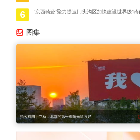
，
“京西骑迹”聚力提速门头沟区加快建设世界级“骑
6
张
你
图集
的
的
达
而
庸
关
里
多图记录｜从北京亦庄到内蒙古巴林右旗，文艺志愿者“到人民中去”！