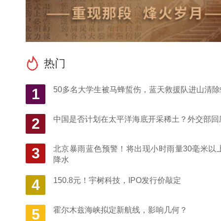
热门
50多名大学生被马蜂蜇伤，蓝天救援队进山清除
1
中国是否计划在太平洋海底开采稀土？外交部回
2
文
追
北京暴雨蓝色预警！将出现小时雨量30毫米以
3
降水
150.8元！宇树科技，IPO发行价敲定
4
霍尔木兹海峡拟定新航线，影响几何？
5