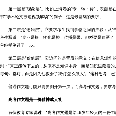
第一层是“现象层”。比如上海卷的“专・转・传”，表面是
书”“学术论文被短视频解读”的例子，这是最基础的要求。
第二层是“逻辑层”。它要求考生找到事物之间的关联：从“专
考生写道：“专业是根，转化是桥，传播是果。但桥要是建歪了
单纯举例进了一步。
第三层是“价值层”。它追问的是背后的意义：在信息爆炸的
到：“真正能传下去的，从来不是知识本身，而是知识里藏着
每句话都对，而是因为他教会了我们‘怎么做人’。”这种思考，
普通作文题可能只需要剥开第一层，而高考作文题，要求考
高考作文题是一份精神成人礼
有位教育专家说过：“高考作文题是给18岁年轻人的一份‘