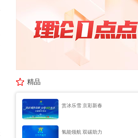
普
个
比
提
的
精品
赏冰乐雪 京彩新春
氢能领航 双碳助力
在