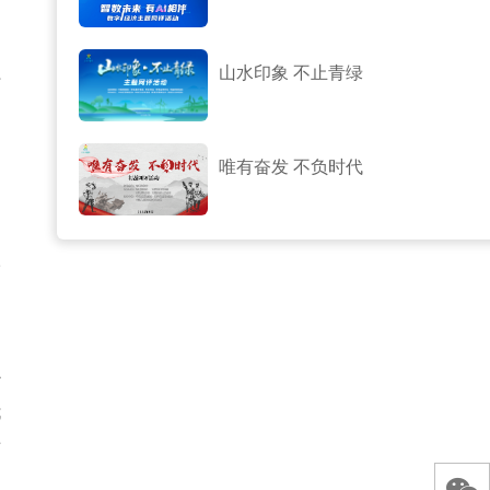
应
山水印象 不止青绿
，
中
唯有奋发 不负时代
追
人
起
什
我
着