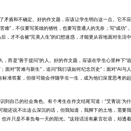
满了矛盾和不确定。好的作文题，应该让学生明白这一点。它不
如写“苦难”，不仅要写英雄的牺牲，也要写普通人的无奈；写“成功”
后，才不会被“完美人生”的幻想迷惑，才能更从容地面对生活
的人，而是“善于提问”的人。好的作文题，应该在学生心里种下“
；面对“苦难与新生”，追问“我们该如何纪念历史”；面对“AI与
没有标准答案，但很可能会伴随学生一生，成为他们深度思考的
意识到自己的社会角色。有个考生在作文结尾写道：“艾青说‘为
，可能还说不出这么深沉的话，但我知道，我脚下的土地，需要
，也许只是不辜负每一天的阳光。”这段话没有豪言壮语，却透