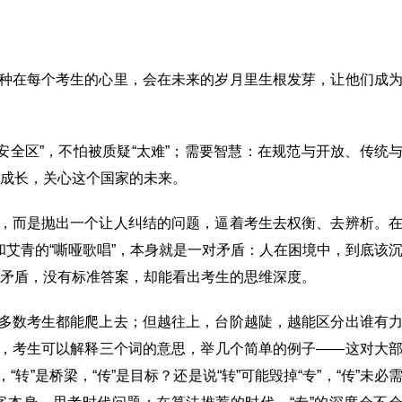
，种在每个考生的心里，会在未来的岁月里生根发芽，让他们成
安全区”，不怕被质疑“太难”；需要智慧：在规范与开放、传统
成长，关心这个国家的未来。
案，而是抛出一个让人纠结的问题，逼着考生去权衡、去辨析。
”和艾青的“嘶哑歌唱”，本身就是一对矛盾：人在困境中，到底该
矛盾，没有标准答案，却能看出考生的思维深度。
大多数考生都能爬上去；但越往上，台阶越陡，越能区分出谁有
层，考生可以解释三个词的意思，举几个简单的例子——这对大
转”是桥梁，“传”是目标？还是说“转”可能毁掉“专”，“传”未必