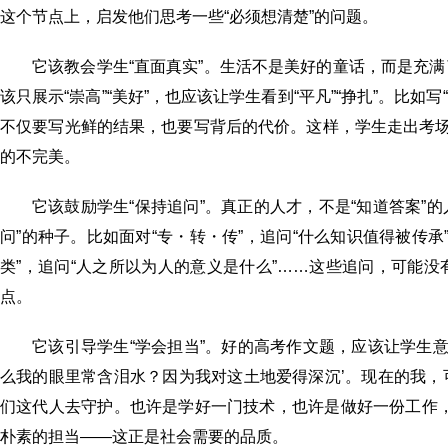
这个节点上，启发他们思考一些“必须想清楚”的问题。
它该教会学生“直面真实”。生活不是美好的童话，而是充
该只展示“崇高”“美好”，也应该让学生看到“平凡”“挣扎”。比
不仅要写光鲜的结果，也要写背后的代价。这样，学生走出考场
的不完美。
它该鼓励学生“保持追问”。真正的人才，不是“知道答案”
问”的种子。比如面对“专・转・传”，追问“什么知识值得被传承”
类”，追问“人之所以为人的意义是什么”……这些追问，可能
点。
它该引导学生“学会担当”。好的高考作文题，应该让学生
么我的眼里常含泪水？因为我对这土地爱得深沉’。现在的我
们这代人去守护。也许是学好一门技术，也许是做好一份工作
朴素的担当——这正是社会需要的品质。