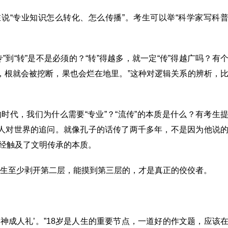
在说“专业知识怎么转化、怎么传播”。考生可以举“科学家写科
”到“转”是不是必须的？“转”得越多，就一定“传”得越广吗？有
，根就会被挖断，果也会烂在地里。”这种对逻辑关系的辨析，
时代，我们为什么需要“专业”？“流传”的本质是什么？有考生
的人对世界的追问。就像孔子的话传了两千多年，不是因为他说
已经触及了文明传承的本质。
生至少剥开第二层，能摸到第三层的，才是真正的佼佼者。
精神成人礼’。”18岁是人生的重要节点，一道好的作文题，应该