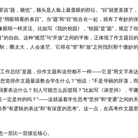
里说“题，额也”，额头是人脸上最显眼的部位。“目”就更直接了
是“用眼睛看的条目”。当“题”和“目”组合在一起，就有了奇妙的
像眼睛一样灵活。比如写《我的校园》，“校园”是“题”，规定了
”的自由。这种“规范”与“开放”之间的平衡，正体现了作文题目
；圈太大，人会迷茫。它得在“管”和“放”之间找到那个微妙
的“工作总结”是题，但作文题和这些都不一样——它是“用文字表
，您觉得作文题最该教会学生什么？”他说：“不是华丽的辞藻，
：我要表达什么？别人可能怎么反驳我？”比如写《谈坚持》，平
一定是对的吗？”——这就逼着学生思考“坚持”和“变通”之间的
养“有逻辑的表达”和“有深度的思考”。这一点，在高考作文题
，也一层比一层接近核心。