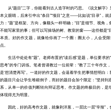
从“题目”二字，你能看到古人造字时的巧思。《说文解字》
本义眼睛，后来引申出“条目”“项目”之意——比如说“目录”，就
力：“题”是框架、方向，像额头一样明确；“目”是细节、视角，
不能写家里的事；但可以写操场的树、教室的窗——这些都是“目
本质。好的作文题，就像给你画了一个圈：圈太小，人会受限制
点。
生活中处处有“题”。老师布置的“读后感”是题，单位要求
思考”的专门训练。笔者曾请教过一位前辈：“教了三十年作文
是‘想清楚再写’。一道好的作文题，会逼着学生把事情想明白
的题目只会让学生堆砌例子，而好的题目会加个限定：“坚持到底
系，从单一的价值判断转向辩证思考。作文题的终极目的，是培
体现得尤为明显。
因此，好的高考作文题，就像剥洋葱，一层比一层“辛辣”