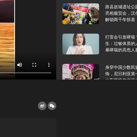
路县故城遗址公
亮相服贸会，汉
解锁两千年惊喜
打雷会引发哮喘
生：过敏体质的
暴哮喘的高危人
身穿中国少数民
饰，尼日利亚第
火车司机在北京
2025年9月10
报版面速览
希望和孩子们在
起”，福耀科技