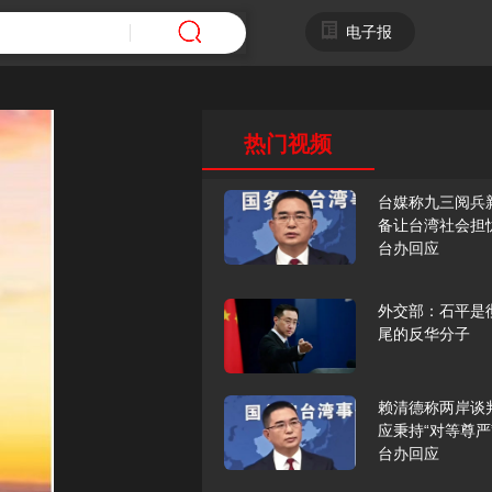
电子报
热门视频
台媒称九三阅兵
备让台湾社会担
台办回应
外交部：石平是
尾的反华分子
赖清德称两岸谈
应秉持“对等尊严
台办回应