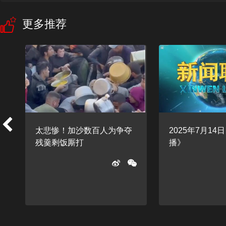
更多推荐
太悲惨！加沙数百人为争夺
2025年7月14
残羹剩饭厮打
播》