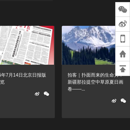
长王树国谈教师
谈过去 谈谈未来
天桥艺术中心一
演出，国际项目
重庆一高校学生
死，官方通报：
刑案，网传遗体
等信息不实
25年7月14日北京日报版
拍客｜扑面而来的生命力！
速览
新疆那拉提空中草原夏日画
卷——...