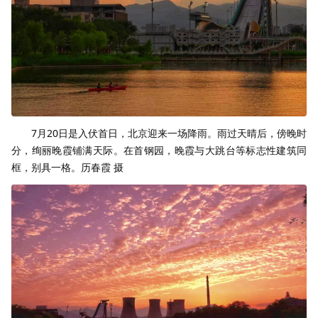
7月20日是入伏首日，北京迎来一场降雨。雨过天晴后，傍晚时
分，绚丽晚霞铺满天际。在首钢园，晚霞与大跳台等标志性建筑同
框，别具一格。历春霞 摄