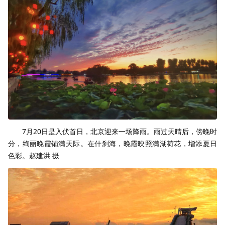
7月20日是入伏首日，北京迎来一场降雨。雨过天晴后，傍晚时
分，绚丽晚霞铺满天际。在什刹海，晚霞映照满湖荷花，增添夏日
色彩。赵建洪 摄