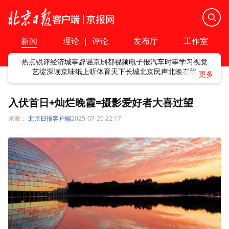
新闻
理论
|
评论
发布厅
工作室
热点
锐评
经济
城事
辟谣
京剧
都视频
电子报
汽车
时事
学习
视觉
艺绽
深读
京味
纸上听
体育
天下
长城
北京民声
北晚在线
入伏首日+灿烂晚霞=摄影爱好者大喜过望
来源：
北京日报客户端
2025-07-20 22:17