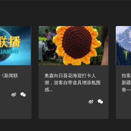
日《新闻联
奥森向日葵花海迎打卡人
拍
潮，游客自带道具增添氛围
新
感...
卷——