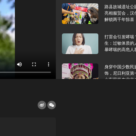
路县故城遗址公
亮相服贸会，汉
解锁两千年惊喜
打雷会引发哮喘
生：过敏体质的
暴哮喘的高危人
身穿中国少数民
饰，尼日利亚第
火车司机在北京
2025年9月10
报版面速览
希望和孩子们在
起”，福耀科技