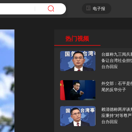
电子报
热门视频
台媒称九三阅兵
备让台湾社会担
台办回应
外交部：石平是
尾的反华分子
赖清德称两岸谈
应秉持“对等尊严
台办回应