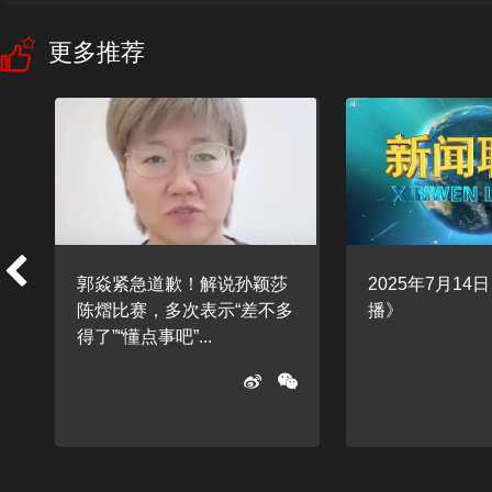
更多推荐
郭焱紧急道歉！解说孙颖莎
2025年7月14
陈熠比赛，多次表示“差不多
播》
得了”“懂点事吧”...