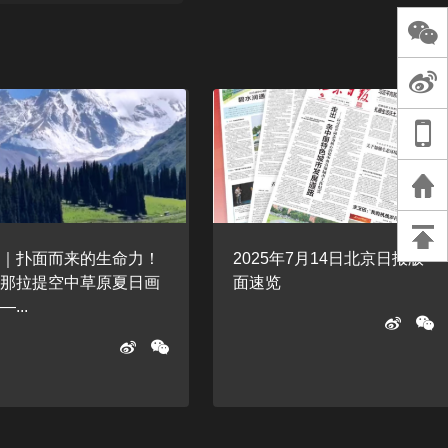
长王树国谈教师
谈过去 谈谈未来
天桥艺术中心一
演出，国际项目
重庆一高校学生
死，官方通报：
刑案，网传遗体
等信息不实
客｜扑面而来的生命力！
2025年7月14日北京日报版
疆那拉提空中草原夏日画
面速览
...