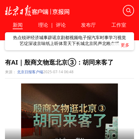
新闻
理论
|
评论
发布厅
工作室
热点
锐评
经济
城事
辟谣
京剧
都视频
电子报
汽车
时事
学习
视觉
艺绽
深读
京味
纸上听
体育
天下
长城
北京民声
北晚在线
有AI｜殷商文物逛北京③：胡同来客了
来源：
北京日报客户端
2025-07-14 06:48