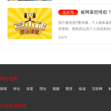
被网暴想维权？
北京号
照片被恶意P图传播，个人隐私被莫
荣誉权、隐私权以及个人信息权的
北京号
网站地图
新闻
评论
深度
理论
视频
图库
悦读
互联网
京报媒体矩阵