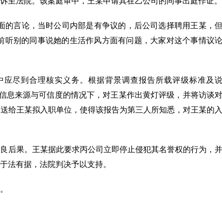
诉至法院。该案庭审中，王某申请其在乙公司的同事出庭作证。
方面的言论，当时公司内部是有争议的，后公司选择聘用王某，
职前听别的同事说她的生活作风方面有问题，大家对这个事情议
中应尽到合理核实义务。根据背景调查报告所载评级标准及
象信息来源与可信度的情况下，对王某作出黄灯评级，并将访谈
发送给王某拟入职单位，使得该报告为第三人所知悉，对王某的
不良后果。王某据此要求丙公司立即停止侵犯其名誉权的行为，
于法有据，法院判决予以支持。
。
多图记录｜从北京亦庄到内蒙古巴林右旗，文艺志愿