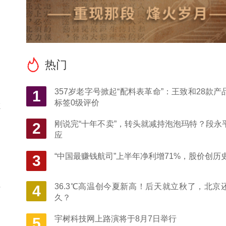
出
热门
向
357岁老字号掀起“配料表革命”：王致和28款产
1
标签0级评价
在
刚说完“十年不卖”，转头就减持泡泡玛特？段永
2
应
已
“中国最赚钱航司”上半年净利增71%，股价创历
3
将
36.3℃高温创今夏新高！后天就立秋了，北京
4
久？
宇树科技网上路演将于8月7日举行
5