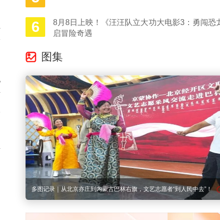
8月8日上映！《汪汪队立大功大电影3：勇闯恐
6
但
启冒险奇遇
论
图集
说
对
入
并
者“到人民中去”！
在城市醒来之前，朝霞已留下绚烂的浪漫