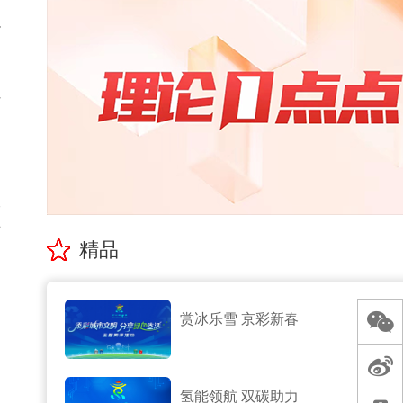
背
市
的
查
景
精品
判
赏冰乐雪 京彩新春
氢能领航 双碳助力