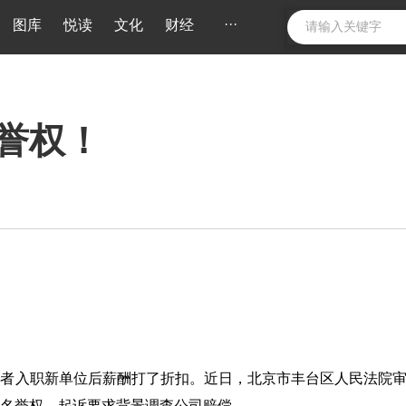
···
图库
悦读
文化
财经
誉权！
职者入职新单位后薪酬打了折扣。近日，北京市丰台区人民法院
名誉权，起诉要求背景调查公司赔偿。