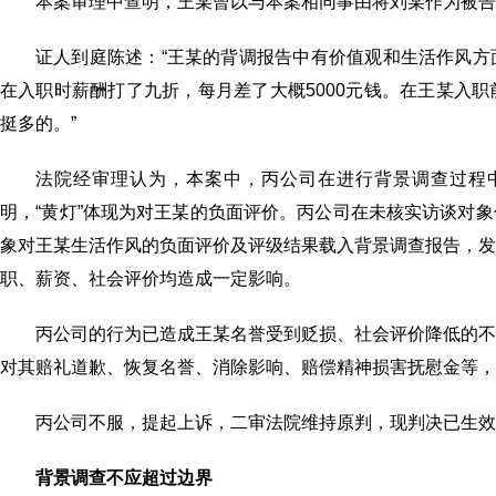
本案审理中查明，王某曾以与本案相同事由将刘某作为被告
证人到庭陈述：“王某的背调报告中有价值观和生活作风
在入职时薪酬打了九折，每月差了大概5000元钱。在王某入
挺多的。”
法院经审理认为，本案中，丙公司在进行背景调查过程
明，“黄灯”体现为对王某的负面评价。丙公司在未核实访谈对
象对王某生活作风的负面评价及评级结果载入背景调查报告，
职、薪资、社会评价均造成一定影响。
丙公司的行为已造成王某名誉受到贬损、社会评价降低的
对其赔礼道歉、恢复名誉、消除影响、赔偿精神损害抚慰金等，
丙公司不服，提起上诉，二审法院维持原判，现判决已生效
背景调查不应超过边界