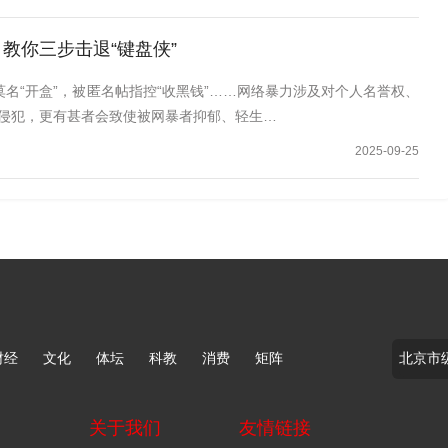
教你三步击退“键盘侠”
名“开盒”，被匿名帖指控“收黑钱”……网络暴力涉及对个人名誉权、
侵犯，更有甚者会致使被网暴者抑郁、轻生…
2025-09-25
财经
文化
体坛
科教
消费
矩阵
关于我们
友情链接