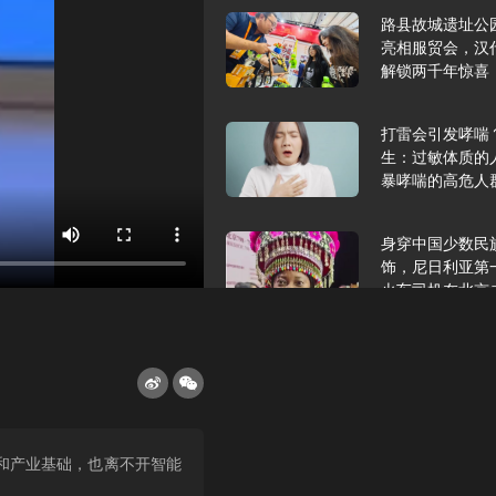
路县故城遗址公
亮相服贸会，汉
解锁两千年惊喜
打雷会引发哮喘
生：过敏体质的
暴哮喘的高危人
身穿中国少数民
饰，尼日利亚第
火车司机在北京
2025年9月10
报版面速览
希望和孩子们在
和产业基础，也离不开智能
起”，福耀科技