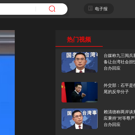
电子报
热门视频
台媒称九三阅兵
备让台湾社会担
台办回应
外交部：石平是
尾的反华分子
赖清德称两岸谈
应秉持“对等尊严
台办回应