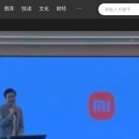
···
图库
悦读
文化
财经