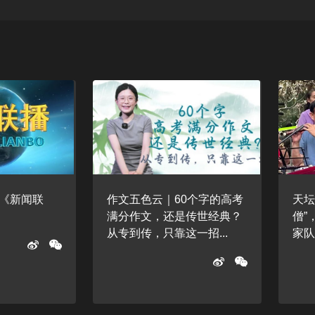
日《新闻联
作文五色云｜60个字的高考
天坛
满分作文，还是传世经典？
僧”
从专到传，只靠这一招...
家队，