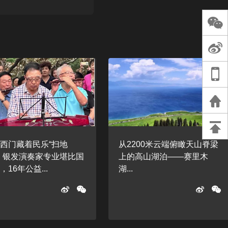
长王树国谈教师
谈过去 谈谈未来
天桥艺术中心一
演出，国际项目
重庆一高校学生
死，官方通报：
刑案，网传遗体
等信息不实
西门藏着民乐“扫地
从2200米云端俯瞰天山脊梁
‌，银发演奏家专业堪比国
上的高山湖泊——赛里木
‌‌16年公益...
湖...