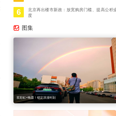
实
惠
北京再出楼市新政：放宽购房门槛、提高公积
6
度
图集
圾
。
过
所
双彩虹+晚霞！锁定浪漫时刻
围
民
实