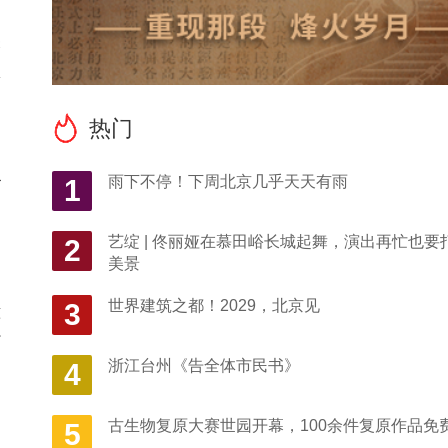
民
关
服
热门
别
治
雨下不停！下周北京几乎天天有雨
1
艺绽 | 佟丽娅在慕田峪长城起舞，演出再忙也要
2
美景
世界建筑之都！2029，北京见
3
意
打
浙江台州《告全体市民书》
4
，
古生物复原大赛世园开幕，100余件复原作品免
5