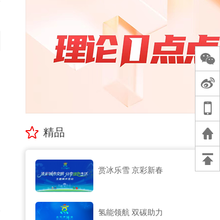
精品
赏冰乐雪 京彩新春
氢能领航 双碳助力