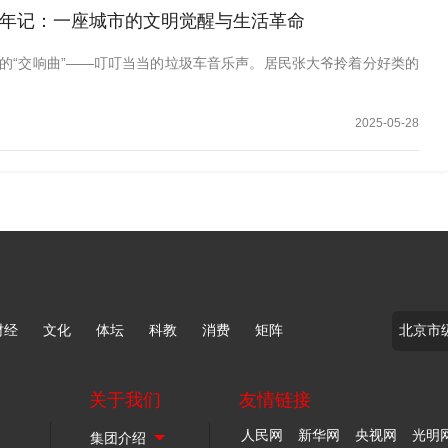
年记：一座城市的文明觉醒与生活革命
的“交响曲”——叮叮当当的垃圾车音乐声。居民张大爷拎着分好类的
2025-05-28
财经
文化
体坛
科教
消费
矩阵
关于我们
友情链接
人民网
新华网
央视网
光明