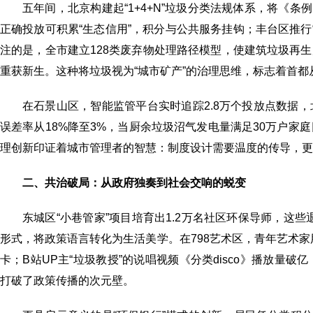
五年间，北京构建起“1+4+N”垃圾分类法规体系，将《条
正确投放可积累“生态信用”，积分与公共服务挂钩；丰台区推行
注的是，全市建立128类废弃物处理路径模型，使建筑垃圾再生
重获新生。这种将垃圾视为“城市矿产”的治理思维，标志着首
在石景山区，智能监管平台实时追踪2.8万个投放点数据，
误差率从18%降至3%，当厨余垃圾沼气发电量满足30万户
理创新印证着城市管理者的智慧：制度设计需要温度的传导，更
​​二、共治破局：从政府独奏到社会交响的蜕变​​
东城区“小巷管家”项目培育出1.2万名社区环保导师，这些
形式，将政策语言转化为生活美学。在798艺术区，青年艺术家
卡；B站UP主“垃圾教授”的说唱视频《分类disco》播放
打破了政策传播的次元壁。