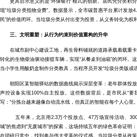
更具启示意义的是“环保银行”模式的创新。居民凭分类积
现“垃圾分类抵物业费”。数据显示，全市碳普惠平台累计发放4.
民”的价值闭环。当垃圾分类从付出变为投资，从义务转化为权
​​三、文明重塑：从行为约束到价值重构的升华​​
在城市副中心建设工地，再生骨料铺就的道路承载着载重卡
转化的生物柴油驱动接驳车辆，实现“从餐桌到油箱”的闭环。
当小学生用酸奶盒制作分类教具，当程序员开发“垃圾分类版成
朝阳区某智能驿站的数据曲线揭示深层变革：老年群体投放准
声控设备实现100%自主投放。这些数据背后，是市民从“要
写：“分拣台越来越像自动流水线，但真正的智能在每个人心里。”​
五年来，北京用2.3万个投放点、47万场宣传活动、3
城”的焦虑到“无废城市”的探索，这场持续五年的绿色革命证
在琐碎日常中，找到参与伟大变革的仪式感。当垃圾分类从政