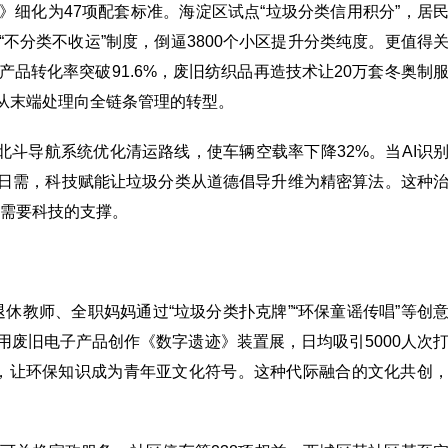
例》细化为47项配套标准。海淀区试点“垃圾分类信用积分”，居
“不分类不收运”制度，倒逼3800个小区提升分类纯度。更值得
产品转化率突破91.6%，废旧纺织品再造技术让20万套冬奥制
都从末端处理向全链条管理的转型。
北斗导航系统优化清运路线，使车辆空载率下降32%。当AI识
家庭日需，科技赋能让垃圾分类从道德倡导升维为精密算法。这种
需要科技的支撑。
退休教师、全职妈妈通过“垃圾分类扑克牌”“环保童谣传唱”等创
用废旧电子产品创作《数字遗迹》装置展，日均吸引5000人次
量破亿，让环保知识成为青年亚文化符号。这种代际融合的文化共创