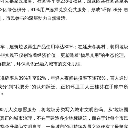
分可兑换家政服务、社区停车等238项权益，西城区某社区甚至
2亿绿色积分，81%用户选择兑换公共服务，形成“环保-积分-
利，市民参与的深层动力自然激活。
车，建筑垃圾再生产品使用率达80%；在延庆冬奥村，餐厨垃
这些实践不仅创造着经济价值，更塑造着“物尽其用”的生态伦理
语接龙”，环保意识已融入城市的文化肌理。
确率从39%升至92%，年轻人夜间错投率下降76%，盲人通
我分”到“我要分”的认知跃迁。正如环卫工人王桂芬在手账中
​
000万人次志愿服务，将垃圾分类写入城市文明密码。从“垃圾
明：真正的城市治理，不在于建造多少地标建筑，而在于让每个市
策指令升华为文明自觉，一座城市的可持续发展之路便有了最坚