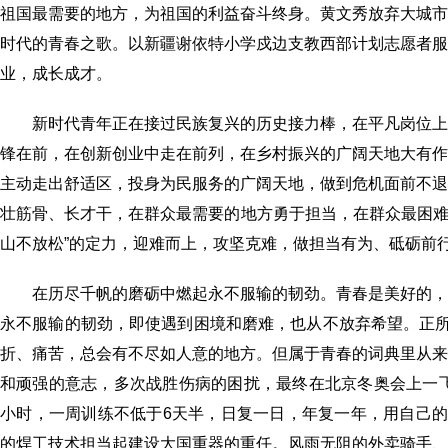
祖国最需要的地方，为祖国的利益奋斗终身。黄文秀放弃大城
时代的青春之歌。以新疆谢依特小学戍边支教西部计划志愿者
业，成长成才。
新时代青年正在接过民族复兴的历史接力棒，在平凡岗位
锋在前，在创新创业中走在前列，在乡村振兴的广阔天地大有
主动走出舒适区，投身为民服务的广阔天地，做到危机面前不
壮筋骨、长才干，在群众最需要的地方勇于担当，在群众最困难
山不放松”的定力，迎难而上，攻坚克难，做担当有为、砥砺前
在历尽千帆的磨砺中燃起永不服输的韧劲。青春是美好的
永不服输的韧劲，即使遇到困境和磨难，也从不放弃希望。正所
折、痛苦，总会有不尽如人意的地方。但属于青春的词典里从
和顽强的意志，多次战胜伤病的困扰，最终在北京冬奥会上一飞
小时，一周训练不低于6天半，日复一日，年复一年，用自己的
的焊工技术担当起建设大国重器的重任。风雨无阻的外卖骑手