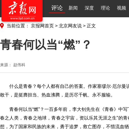
评论
新闻
深度
理论
视频
当前位置：
京报网首页
>
北京网友说
>
正文
青春何以当“燃”？
来源：
赵伟科
什么是青春？每个人都有自己的答案。作家塞缪尔·厄尔曼
敢干，是挺膺担当、热血沸腾，是历尽千帆、永不服输。
青春何以当“燃”？一百多年前，李大钊先生在《青春》中
春之人类，青春之地球，青春之宇宙，资以乐其无涯之生”的
想，为了国家和民族的未来，勇于追梦，救亡图存，不惜流血牺