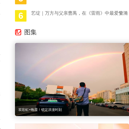
新
立
艺绽｜万方与父亲曹禺，在《雷雨》中最爱蘩漪
6
图集
冲
，
位
青
和
挫
劲
双彩虹+晚霞！锁定浪漫时刻
个
湛
凡