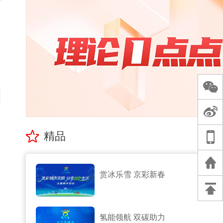
珍
的
精品
赏冰乐雪 京彩新春
氢能领航 双碳助力