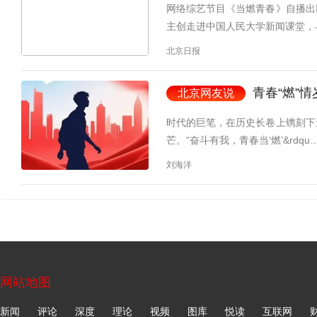
网络综艺节目《当燃青春》自播出
主创走进中国人民大学新闻课堂，
北京日报
青春“燃”
北京网友说
时代的巨笔，在历史长卷上镌刻下
芒。“奋斗有我，青春当‘燃’&rdqu
刘海洋
网站地图
新闻
评论
深度
理论
视频
图库
悦读
互联网