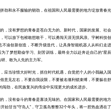
的拼劲和永不服输的韧劲，在祖国和人民最需要的地方绽放青春
梦的，没有梦想的青春是苍白无力的。新时代，国家的发展、社
想，可以放下包袱敢想敢干，可以勇闯天涯无惧风浪。宇树科技
矢志不渝创新创造，不断升级迭代，让具身智能机器人从科幻走
后为了梦想勤奋学习、刻苦训练，最终全力以赴奔赴自己的“星
钻研、敢为人先的主力军。
学，应当珍惜大好时光，抓住时代机遇，自觉把个人的小我融入
世俗意见左右，不要自我设限，不要被名缰利锁束缚，不要躲在
干的闯劲，在民族复兴的伟业中实现更大的成长进步。
斗的，没有奋斗的青春是寡淡无味的。在国家和人民最需要的地
开始甘当“守岛人”，守卫孤岛整整32个年头，将一腔热血洒在