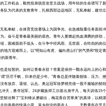
市的工作机会，毅然投身脱贫攻坚主战场，用年轻的生命谱写了
服务队为代表的支教青年，扎根西部边远地区，无私奉献，建功
上无私奉献，在体育竞技赛场上为国争光、在急难险重任务面前
作为。奋斗是青春最美丽的底色。青年人要燃起热血沸腾的拼劲
退缩，困难面前不低头，在斗争中经风雨、见世面，在吃劲的岗
的地方迎难而上。以“明知山有虎、偏向虎山行”的气势和“咬定
行的新青年。
，也是短暂的。如何让青春永驻？答案是保持一颗永远向上的心
谓“历尽千帆，归来仍是少年。”青春总是伴随着烦恼、压力、
来没有放弃、退缩、认怂。奥运冠军徐梦桃凭借一股不服输的韧
冲天，勇夺冠军。24岁藏族焊工尔基出身平凡，每天训练15
坚韧诠释了“宝剑锋从磨砺出，梅花香自苦寒来”的真谛，以精
、走街串巷的快递小哥、返乡创业的新农人。。。无数青年在平