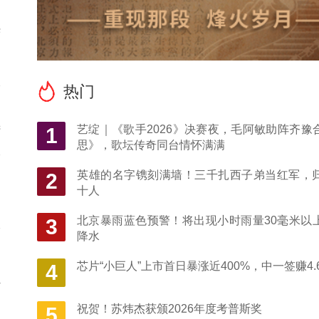
光
会
热门
创
进
艺绽｜《歌手2026》决赛夜，毛阿敏助阵齐豫
1
思》，歌坛传奇同台情怀满满
辰
英雄的名字镌刻满墙！三千扎西子弟当红军，
2
十人
国
北京暴雨蓝色预警！将出现小时雨量30毫米以
3
舒
降水
芯片“小巨人”上市首日暴涨近400%，中一签赚4.
4
方
了
祝贺！苏炜杰获颁2026年度考普斯奖
5