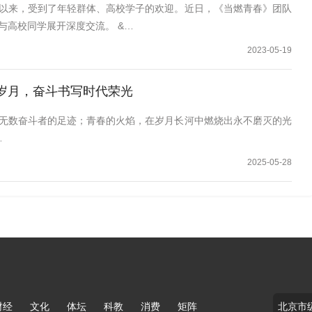
以来，受到了年轻群体、高校学子的欢迎。近日，《当燃青春》团队
与高校同学展开深度交流。 &…
2023-05-19
情岁月，奋斗书写时代荣光
无数奋斗者的足迹；青春的火焰，在岁月长河中燃烧出永不磨灭的光
…
2025-05-28
财经
文化
体坛
科教
消费
矩阵