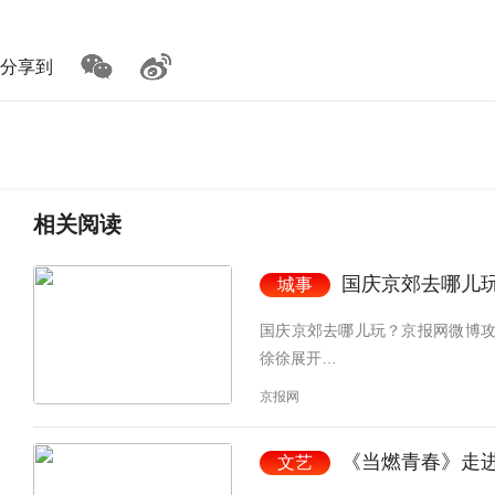
分享到
相关
阅读
国庆京郊去哪儿
城事
国庆京郊去哪儿玩？京报网微博攻
徐徐展开…
京报网
《当燃青春》走
文艺