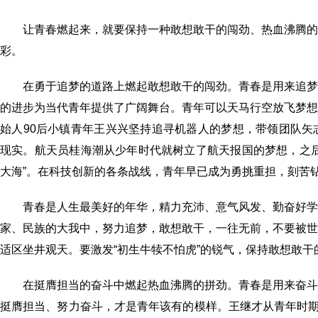
让青春燃起来，就要保持一种敢想敢干的闯劲、热血沸腾
彩。
在勇于追梦的道路上燃起敢想敢干的闯劲。青春是用来追
的进步为当代青年提供了广阔舞台。青年可以天马行空放飞梦
始人90后小镇青年王兴兴坚持追寻机器人的梦想，带领团队
现实。航天员桂海潮从少年时代就树立了航天报国的梦想，之
大海”。在科技创新的各条战线，青年早已成为勇挑重担，刻苦
青春是人生最美好的年华，精力充沛、意气风发、勤奋好
家、民族的大我中，努力追梦，敢想敢干，一往无前，不要被
适区坐井观天。要激发“初生牛犊不怕虎”的锐气，保持敢想敢
在挺膺担当的奋斗中燃起热血沸腾的拼劲。青春是用来奋
挺膺担当、努力奋斗，才是青年该有的模样。王继才从青年时期