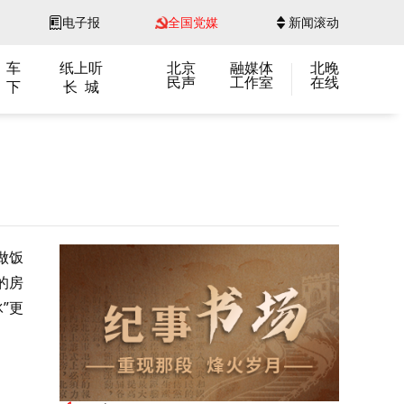
电子报
全国党媒
新闻滚动
 车
纸上听
北京
融媒体
北晚
民声
工作室
在线
 下
长 城
做饭
的房
”更