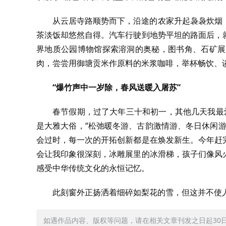
从云居寺路顺势而下，沿途的农家升起袅袅炊烟
茶淡饭却悠然自得。汽车行驶到地势平坦的路面后，
界地质公园博物馆探索溶洞的奥秘，图书角、石矿展
肉，尝尝用御塘贡米作原料的米浆咖啡，举杯畅饮、
“爆竹声中一岁除，春风送暖入屠苏”
春节假期，过了大年三十和初一，其他几天我最
是大雅大俗，“松弛暖冬游、古韵激情游、冬日休闲
会过时，每一次的开拓创新都是在焕发新生。今年赶
会让我印象很深刻，冰雕展里的冰滑梯，孩子们像风
感受中华传统文化的永恒记忆。
此刻窗外正扬洒着细碎如梨花的雪，但这并不使
如遇作品内容、版权等问题，请在相关文章刊发之日起30日内与