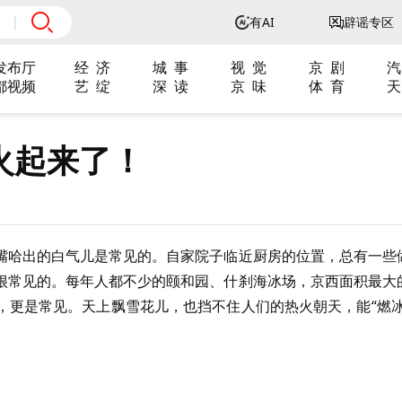
有AI
辟谣专区
发布厅
经 济
城 事
视 觉
京 剧
汽
都视频
艺 绽
深 读
京 味
体 育
天
火起来了！
嘴哈出的白气儿是常见的。自家院子临近厨房的位置，总有一些
很常见的。每年人都不少的颐和园、什刹海冰场，京西面积最大
，更是常见。天上飘雪花儿，也挡不住人们的热火朝天，能“燃冰