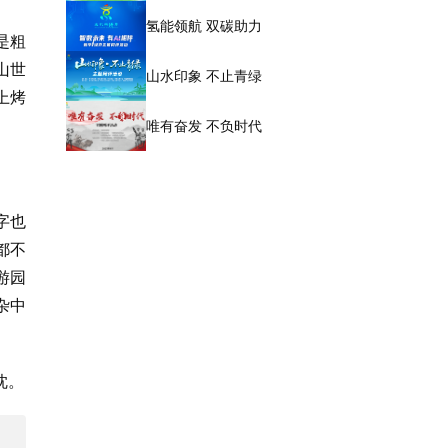
氢能领航 双碳助力
是粗
山世
山水印象 不止青绿
上烤
唯有奋发 不负时代
字也
都不
游园
杂中
忱。