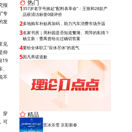
热门
究报
1
357岁老字号掀起“配料表革命”：王致和28款产
“专
品获清洁标签0级评价
的发
2
多地购车补贴再加码，助力汽车消费市场升温
3
名家书房｜周朴园是否知道蘩漪、周萍的私情？
杨立新：曹禺曾给出过确切答案
常见
4
要给全体职工“应休尽休”的底气
是仰
5
因凡蒂诺道歉
19
车、
说不
。穿
精品
，可
赏冰乐雪 京彩新春