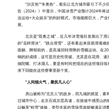
“尔滨热”“冬奥热”，着实让北方城市吸引了不
告（2024）》中显示，中国冰雪产业预计2024年将达
业运动+大众娱乐”的利好模式。市场规模巨大，产
展。
北京是“双奥之城”，近几年冰雪项目发展出了滑
的“花样滑冰”、“跳台滑雪”，还有看起来容易滑着
面躺、脚朝前的，是高速回转滑降的雪橇运动。在202
铜的好成绩，这可是历史性突破。尤其是在花滑、速
抽陀螺、打冰溜儿，要是有时间把现在的这些项目练
准下回能在这些赛事里获个奖。
“人间烟火气，最抚凡人心”
房山被称为“北京人”的故乡，四九城的摇篮，素有
过城市中心，走京石或京昆高速，在旅途中感受山的
以畅享“粉雪”体验，类型丰富的雪场雪道能够满足消