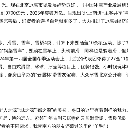
少目光。现在北京冰雪市场发展趋势良好，《中国冰雪产业发展研
到9700亿元，2025年突破万亿。呈现出“北上南进+主客共享”与
业链完善后，消费者的选择自然就更多了，大力推进了冰雪e经济
冰、滑雪、雪车、雪橇4类，计算下来要涵盖10余项运动。除了
难的“钢架雪车”，要躺在雪车上，头朝前滑；同样也是躺着滑，但
4年第十四届全国冬季运动会上，北京的代表团夺得了27金11银
滑、自由式滑雪、冰球、冰壶等项目上，优势很强。小时候玩冰
练，像房山举办的“云居杯”滑雪友谊赛、大众冰雪北京公开赛，
“人之源”“城之源”“都之源”的美誉，冬日的这里有着别样的魅力
旷野，诗的远方。紧邻千年古刹云居寺的云居滑雪场，雪质优良
费者的不同需求，我带南方的朋友还薅过这里的“羊毛”！