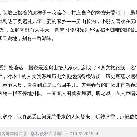
，院墙上摆着的冻柿子一咬流心，村庄自产的蜂蜜芳香可口，虽
就到达了奥运健儿李佳蔓的家乡——房山长沟，小朋友喜欢在房
览，逛起来能有大半天。周末闲暇时光到63亩稻田咖啡的露台
谈天说地，别有一番滋味。
爱到处溜达，据说最近房山给大家伙儿计划了3条文旅路线，名
游”，对本土的人文资源和历史文化挖掘得很透彻，历史底蕴永远
完春节大集，看看到底是怎么回事儿。去年春节的广阳北市新春
火轮一样不停地排队。一圈圈人围着看舞狮、听老戏，在人声嘈
人寒冷，认真感受山河无恙带来的人间皆安，玩转冰雪，点燃热
本网联系。版权侵权联系电话：010-85201664