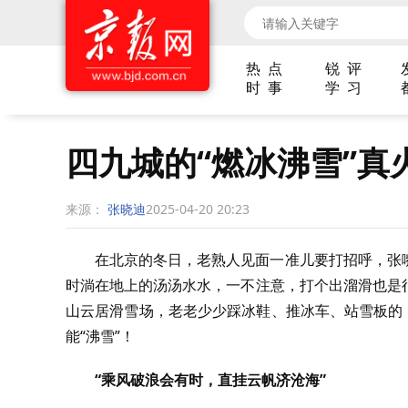
热 点
锐 评
时 事
学 习
四九城的“燃冰沸雪”真
来源：
张晓迪
2025-04-20 20:23
在北京的冬日，老熟人见面一准儿要打招呼，张
时淌在地上的汤汤水水，一不注意，打个出溜滑也是
山云居滑雪场，老老少少踩冰鞋、推冰车、站雪板的
能“沸雪”！
“乘风破浪会有时，直挂云帆济沧海”