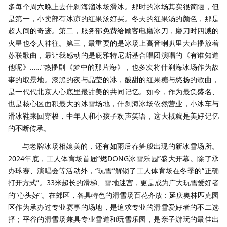
多每个周六晚上去什刹海溜冰场滑冰。那时的冰场其实很简陋，但
是第一，小卖部有冰凉的红果汤好买。冬天的红果汤的颜色，那是
超人间的奇迹。第二，服务部免费给顾客电磨冰刀，磨刀时四溅的
火星也令人神往。第三，最重要的是冰场上高音喇叭里大声播放着
苏联歌曲，最让我感动的是庇雅特尼斯基合唱团演唱的《有谁知道
他呢》……”热播剧《梦中的那片海》，也多次将什刹海冰场作为故
事的取景地。漆黑的夜与晶莹的冰，酸甜的红果糖与悠扬的歌曲，
是一代代北京人心底里最甜美的共同记忆。如今，作为最负盛名、
也是核心区面积最大的冰雪场地，什刹海冰场依然营业，小冰车与
滑冰鞋来回穿梭，中年人和小孩子欢声笑语，这大概就是美好记忆
的不断传承。
与老牌冰场相媲美的，还有如雨后春笋般出现的新冰雪场所。
2024年底，工人体育场首届“燃DONG冰雪乐园”盛大开幕。除了承
办球赛、演唱会等活动外，“玩雪”解锁了工人体育场在冬季的“正确
打开方式”。33米超长的滑梯、雪地迷宫，更是成为广大玩雪爱好者
的“心头好”。在郊区，各具特色的滑雪场百花齐放：延庆奥林匹克园
区作为承办过专业赛事的场地，是追求专业的滑雪爱好者的不二选
择；平谷的滑雪场兼具专业雪道和玩雪乐园，是亲子游玩的最佳出