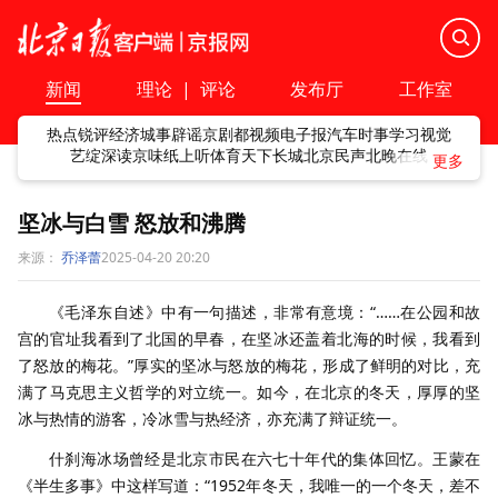
新闻
理论
|
评论
发布厅
工作室
热点
锐评
经济
城事
辟谣
京剧
都视频
电子报
汽车
时事
学习
视觉
艺绽
深读
京味
纸上听
体育
天下
长城
北京民声
北晚在线
坚冰与白雪 怒放和沸腾
来源：
乔泽蕾
2025-04-20 20:20
《毛泽东自述》中有一句描述，非常有意境：“……在公园和故
宫的官址我看到了北国的早春，在坚冰还盖着北海的时候，我看到
了怒放的梅花。”厚实的坚冰与怒放的梅花，形成了鲜明的对比，充
满了马克思主义哲学的对立统一。如今，在北京的冬天，厚厚的坚
冰与热情的游客，冷冰雪与热经济，亦充满了辩证统一。
什刹海冰场曾经是北京市民在六七十年代的集体回忆。王蒙在
《半生多事》中这样写道：“1952年冬天，我唯一的一个冬天，差不