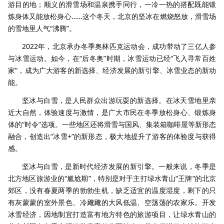
游目的地；顺义的滑雪场和温泉携手同行，一冷一热的搭配既能锻
炼身体又能放松身心……这个冬天，北京的坚冰在燃烧怒放，滑雪场
的雪地里人气“沸腾”。
2022年，北京承办冬季奥林匹克运动会，成功带动了三亿人参
与冰雪运动。如今，在“后冬奥”时期，冰雪运动已经“飞入寻常百姓
家”，成为广大游客的新选择、经济发展的新引擎、冰雪业态的新动
能。
坚冰与白雪，是人民群众出游玩耍的新选择。在冰天雪地里亲
近大自然，体验速度与激情，是广大市民在冬季放松身心、锻炼身
体的“时令”选项。一些地区还将滑雪与国风、集装箱咖啡屋等新形态
融合，创造出“冰雪+”的新形态，极大地提升了游客的体验度与获得
感。
坚冰与白雪，是新时代经济发展的新引擎。一般来说，冬季是
北方地区旅游业的“尴尬期”，特别是对于主打绿水青山“王牌”的北京
郊区，没有春夏两季的勃勃生机，缺乏适宜的温度湿度，剩下的只
有灰蒙蒙的室外景色、冷飕飕的大风低温、空荡荡的农家乐。开发
冰雪经济，因地制宜打造富有地方特色的旅游项目，让绿水青山的