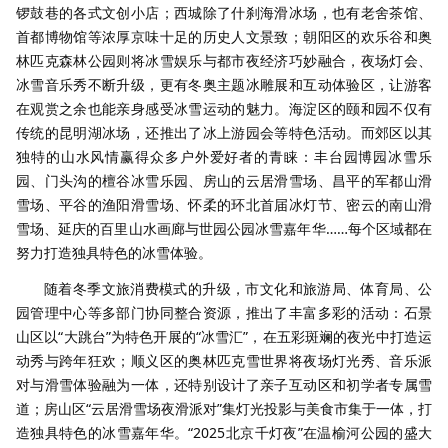
锣鼓巷的各式文创小店；西城除了什刹海滑冰场，也有老舍茶馆、
首都博物馆等浓厚京味十足的历史人文景致；朝阳区的欢乐谷和奥
林匹克森林公园则将冰雪娱乐与都市夜经济巧妙融合，夜场灯会、
冰雪音乐秀不断升级，更有冬奥主题冰雕展和互动体验区，让游客
在观赏之余也能亲身感受冰雪运动的魅力。海淀区的颐和园不仅有
传统的昆明湖冰场，还推出了冰上游园会等特色活动。而郊区以其
独特的山水风情赢得众多户外爱好者的青睐：丰台园博园冰雪乐
园、门头沟的檀谷冰雪乐园、房山的云居滑雪场、昌平的军都山滑
雪场、平谷的渔阳滑雪场、怀柔的环北首届冰灯节、密云的南山滑
雪场、延庆的百里山水画廊与世园公园冰雪嘉年华……每个区域都在
努力打造独具特色的冰雪体验。
随着冬季文旅消费模式的升级，市文化和旅游局、体育局、公
园管理中心等多部门协同整合资源，推出了丰富多彩的活动：石景
山区以“大跳台”为特色开展的“冰雪汇”，在五彩斑斓的夜光中打造运
动秀与跨年狂欢；顺义区的奥林匹克雪世界将夜场灯光秀、音乐派
对与滑雪体验融为一体，还特别设计了亲子互动区和初学者专属雪
道；房山区“云居滑雪场夜滑派对”集灯光投影与美食市集于一体，打
造独具特色的冰雪嘉年华。“2025北京千灯夜”在温榆河公园的盛大