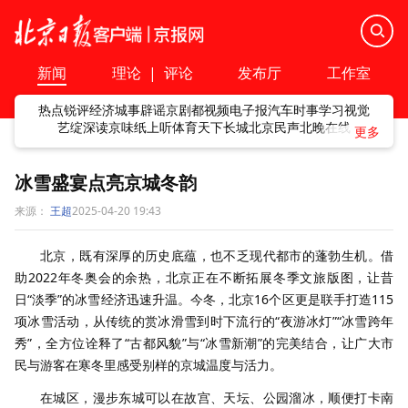
新闻
理论
|
评论
发布厅
工作室
热点
锐评
经济
城事
辟谣
京剧
都视频
电子报
汽车
时事
学习
视觉
艺绽
深读
京味
纸上听
体育
天下
长城
北京民声
北晚在线
冰雪盛宴点亮京城冬韵
来源：
王超
2025-04-20 19:43
北京，既有深厚的历史底蕴，也不乏现代都市的蓬勃生机。借
助2022年冬奥会的余热，北京正在不断拓展冬季文旅版图，让昔
日“淡季”的冰雪经济迅速升温。今冬，北京16个区更是联手打造115
项冰雪活动，从传统的赏冰滑雪到时下流行的“夜游冰灯”“冰雪跨年
秀”，全方位诠释了“古都风貌”与“冰雪新潮”的完美结合，让广大市
民与游客在寒冬里感受别样的京城温度与活力。
在城区，漫步东城可以在故宫、天坛、公园溜冰，顺便打卡南