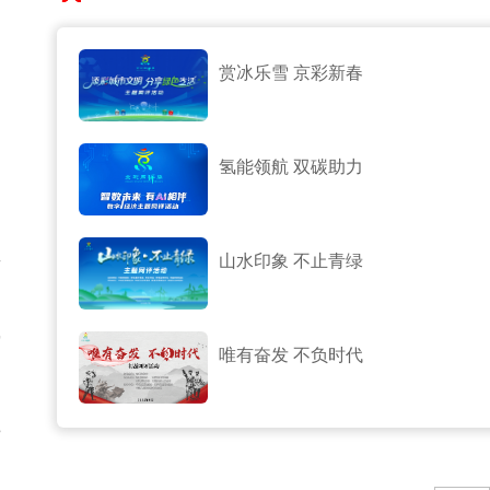
赏冰乐雪 京彩新春
氢能领航 双碳助力
效
山水印象 不止青绿
突
唯有奋发 不负时代
3
仍