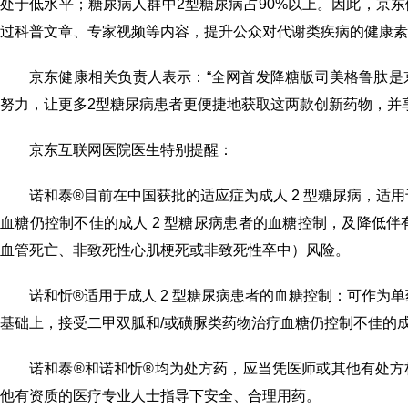
处于低水平；糖尿病人群中2型糖尿病占90%以上。因此，京
过科普文章、专家视频等内容，提升公众对代谢类疾病的健康素
京东健康相关负责人表示：“全网首发降糖版司美格鲁肽
努力，让更多2型糖尿病患者更便捷地获取这两款创新药物，并
京东互联网医院医生特别提醒：
诺和泰®目前在中国获批的适应症为成人 2 型糖尿病，适
血糖仍控制不佳的成人 2 型糖尿病患者的血糖控制，及降低伴
血管死亡、非致死性心肌梗死或非致死性卒中）风险。
诺和忻®适用于成人 2 型糖尿病患者的血糖控制：可作为
基础上，接受二甲双胍和/或磺脲类药物治疗血糖仍控制不佳的成
诺和泰®和诺和忻®均为处方药，应当凭医师或其他有处
他有资质的医疗专业人士指导下安全、合理用药。