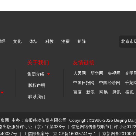
财经
文化
体坛
科教
消费
矩阵
关于我们
友情链接
人民网
新华网
央视网
光明
中国日报网
中国经济网
千龙
版权声明
百度
新浪
网易
腾讯
搜狐
联系我们
业集团
主办：京报移动传媒有限公司
Copyright ©1996-2026 Beijing Dail
络出版服务许可证（京）字第338号
|
信息网络传播视听节目许可证0122
40037号
|
工信部备案号：京ICP备16035741号-1
|
京新网备201000