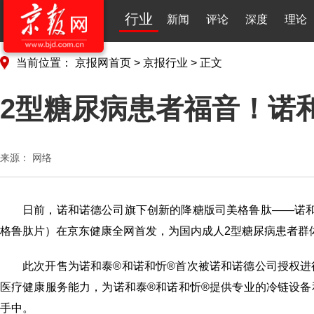
行业
新闻
评论
深度
理论
当前位置：
京报网首页
>
京报行业
>
正文
2型糖尿病患者福音！诺
来源：
网络
日前，诺和诺德公司旗下创新的降糖版司美格鲁肽——诺
格鲁肽片）在京东健康全网首发，为国内成人2型糖尿病患者群
此次开售为诺和泰®和诺和忻®首次被诺和诺德公司授权
医疗健康服务能力，为诺和泰®和诺和忻®提供专业的冷链设
手中。