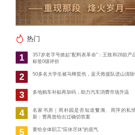
热门
357岁老字号掀起“配料表革命”：王致和28款产
1
标签0级评价
50多名大学生被马蜂蜇伤，蓝天救援队进山清除
2
多地购车补贴再加码，助力汽车消费市场升温
3
名家书房｜周朴园是否知道蘩漪、周萍的私
4
新：曹禺曾给出过确切答案
要给全体职工“应休尽休”的底气
5