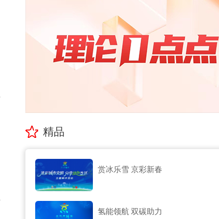
测
亚
了
精品
退
赏冰乐雪 京彩新春
确
对
氢能领航 双碳助力