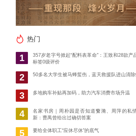
热门
357岁老字号掀起“配料表革命”：王致和28款产
1
标签0级评价
50多名大学生被马蜂蜇伤，蓝天救援队进山清除
2
多地购车补贴再加码，助力汽车消费市场升温
3
名家书房｜周朴园是否知道蘩漪、周萍的私
4
新：曹禺曾给出过确切答案
要给全体职工“应休尽休”的底气
5