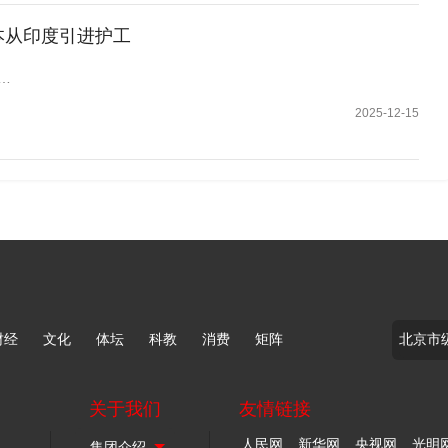
本从印度引进护工
…
2025-12-15
财经
文化
体坛
科教
消费
矩阵
关于我们
友情链接
人民网
新华网
央视网
光明