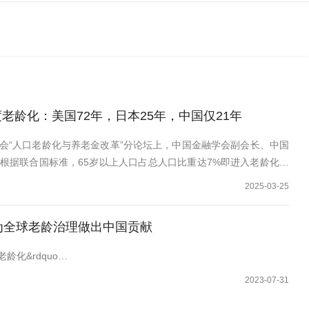
老龄化：美国72年，日本25年，中国仅21年
年年会“人口老龄化与养老金改革”分论坛上，中国金融学会副会长、中国
根据联合国标准，65岁以上人口占总人口比重达7%即进入老龄化社
达20%则为超级老龄化社会。从现有数据来看，老龄化问题在全世界较
2025-03-25
的占比已达14.2%，已进入老龄化社会。有预测称，到2050年亚太
为全球老龄治理做出中国贡献
龄化&rdquo…
2023-07-31