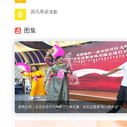
因凡蒂诺道歉
6
图集
在城市醒来之前，朝霞已留下绚烂的浪漫