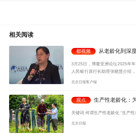
相关
阅读
从老龄化到深度
都视频
3月25日，博鳌亚洲论坛2025
人民银行原行长助理张晓慧介绍，
会，达14%为深度老龄化社会，
北京日报客户端
为严重。 中国金融学会副会长、中国人民银行原行长助理张晓慧 2023年亚洲地区数据显示，包括中国
在内，60岁及以上人口在总人口中
生产性老龄化：
观点
地区60岁及以上老年人数量将…
关键词 何谓生产性老龄化 “生产性老
北京日报