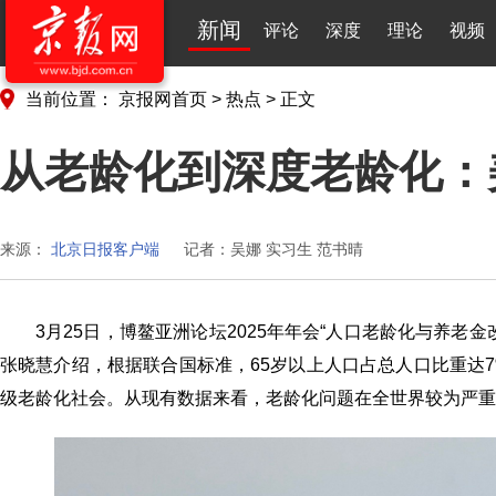
新闻
评论
深度
理论
视频
当前位置：
京报网首页
>
热点
>
正文
从老龄化到深度老龄化：美
来源：
北京日报客户端
记者：吴娜 实习生 范书晴
3月25日，博鳌亚洲论坛2025年年会“人口老龄化与养
张晓慧介绍，根据联合国标准，65岁以上人口占总人口比重达7
级老龄化社会。从现有数据来看，老龄化问题在全世界较为严重