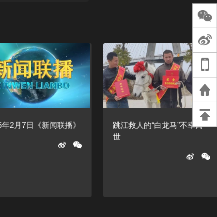
长王树国谈教师
谈过去 谈谈未来
天桥艺术中心一
演出，国际项目
重庆一高校学生
死，官方通报：
刑案，网传遗体
等信息不实
25年2月7日《新闻联播》
跳江救人的“白龙马”不幸离
世