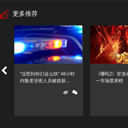
更多推荐
“没想到你们这么快” 48小时
《哪吒2》登顶
内叛变涉密人员被抓获...
一市场票房榜