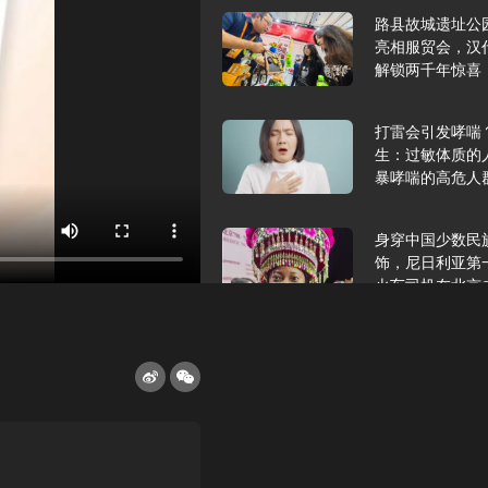
路县故城遗址公
亮相服贸会，汉
解锁两千年惊喜
打雷会引发哮喘
生：过敏体质的
暴哮喘的高危人
身穿中国少数民
饰，尼日利亚第
火车司机在北京
2025年9月10
报版面速览
希望和孩子们在
起”，福耀科技