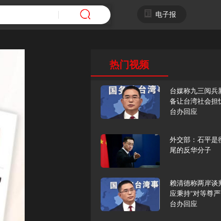
电子报
热门视频
台媒称九三阅兵
备让台湾社会担
台办回应
外交部：石平是
尾的反华分子
赖清德称两岸谈
应秉持“对等尊严
台办回应