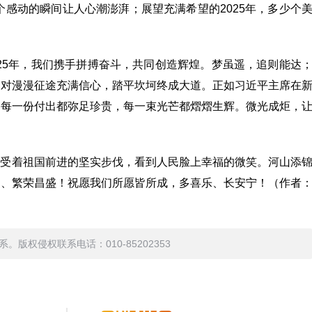
个感动的瞬间让人心潮澎湃；展望充满希望的2025年，多少个
025年，我们携手拼搏奋斗，共同创造辉煌。梦虽遥，追则能达
面对漫漫征途充满信心，踏平坎坷终成大道。正如习近平主席在
，每一份付出都弥足珍贵，每一束光芒都熠熠生辉。微光成炬，
感受着祖国前进的坚实步伐，看到人民脸上幸福的微笑。河山添
丰、繁荣昌盛！祝愿我们所愿皆所成，多喜乐、长安宁！（作者
权侵权联系电话：010-85202353