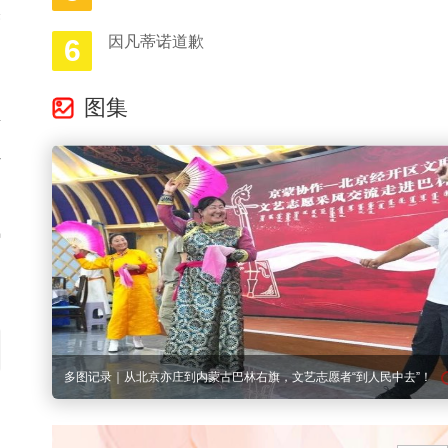
美
因凡蒂诺道歉
6
；
图集
新
让
锦
：
多图记录｜从北京亦庄到内蒙古巴林右旗，文艺志愿者“到人民中去”！