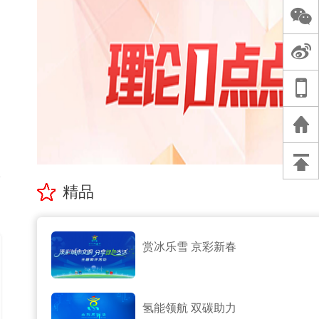
精品
赏冰乐雪 京彩新春
氢能领航 双碳助力