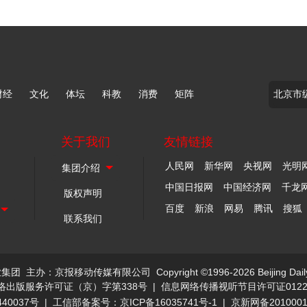
财经
文化
体坛
科教
消费
矩阵
关于我们
友情链接
人民网
新华网
央视网
光明
中国日报网
中国经济网
千龙
版权声明
百度
新浪
网易
腾讯
搜狐
联系我们
业集团
主办：京报移动传媒有限公司
Copyright ©1996-2026 Beijing Dail
络出版服务许可证（京）字第338号
|
信息网络传播视听节目许可证0122
40037号
|
工信部备案号：京ICP备16035741号-1
|
京新网备201000