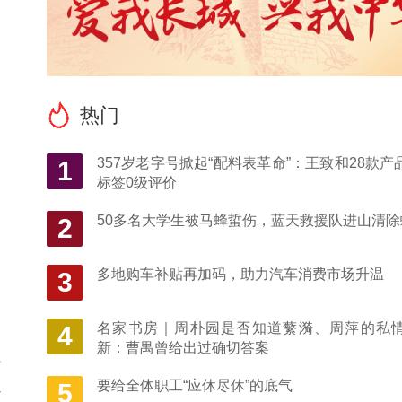
热门
357岁老字号掀起“配料表革命”：王致和28款产
1
标签0级评价
50多名大学生被马蜂蜇伤，蓝天救援队进山清除
2
多地购车补贴再加码，助力汽车消费市场升温
3
名家书房｜周朴园是否知道蘩漪、周萍的私
4
新：曹禺曾给出过确切答案
年
要给全体职工“应休尽休”的底气
让
5