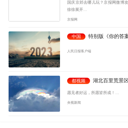
国庆京郊去哪儿玩？京报网微博攻
徐徐展开…
京报网
特别版《你的答案
中国
人民日报客户端
湖北百里荒景区上
都视频
愿见者好运，所愿皆所成！…
央视新闻