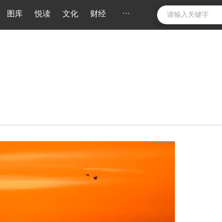
···
图库
悦读
文化
财经