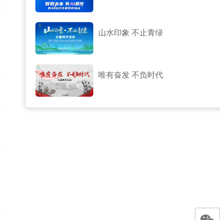
着
够
山水印象 不止青绿
、
唯有奋发 不负时代
各
调
效
各
倡
和
开