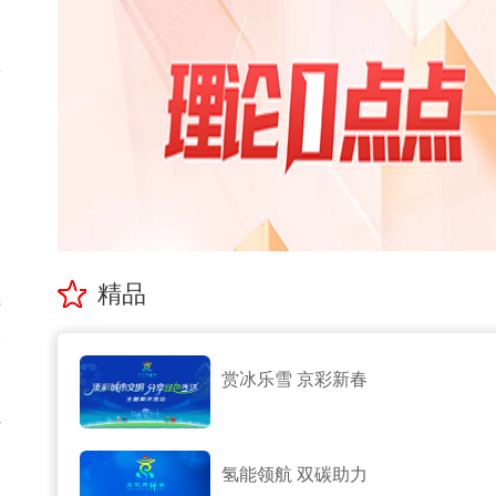
纷
们
精品
进
全
赏冰乐雪 京彩新春
作
氢能领航 双碳助力