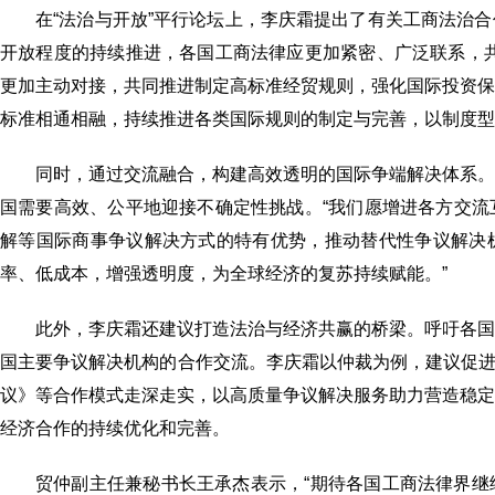
在“法治与开放”平行论坛上，李庆霜提出了有关工商法治
开放程度的持续推进，各国工商法律应更加紧密、广泛联系，
更加主动对接，共同推进制定高标准经贸规则，强化国际投资
标准相通相融，持续推进各类国际规则的制定与完善，以制度型
同时，通过交流融合，构建高效透明的国际争端解决体系
国需要高效、公平地迎接不确定性挑战。“我们愿增进各方交
解等国际商事争议解决方式的特有优势，推动替代性争议解决
率、低成本，增强透明度，为全球经济的复苏持续赋能。”
此外，李庆霜还建议打造法治与经济共赢的桥梁。呼吁各
国主要争议解决机构的合作交流。李庆霜以仲裁为例，建议促进《
议》等合作模式走深走实，以高质量争议解决服务助力营造稳
经济合作的持续优化和完善。
贸仲副主任兼秘书长王承杰表示，“期待各国工商法律界