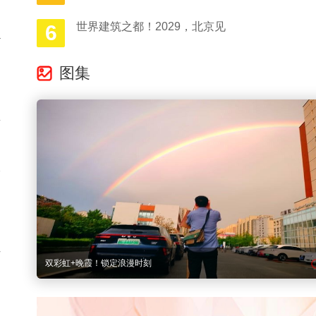
世界建筑之都！2029，北京见
6
外
的
图集
认
企
们
其
多图直击｜京城晚高峰遭遇雨水 “突击”
，