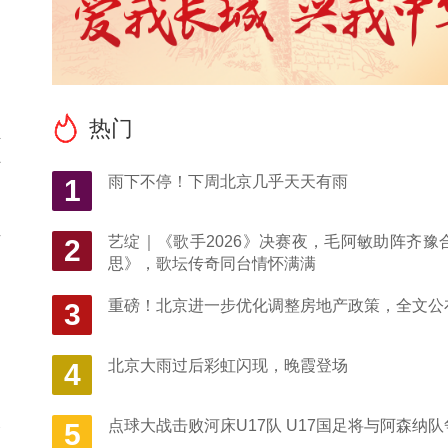
商
热门
型
课
雨下不停！下周北京几乎天天有雨
1
商
艺绽｜《歌手2026》决赛夜，毛阿敏助阵齐豫
2
思》，歌坛传奇同台情怀满满
重磅！北京进一步优化调整房地产政策，全文公
3
北京大雨过后彩虹闪现，晚霞登场
4
展
点球大战击败河床U17队 U17国足将与阿森纳
5