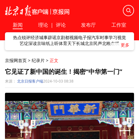
新闻
理论
|
评论
发布厅
工作室
热点
锐评
经济
城事
辟谣
京剧
都视频
电子报
汽车
时事
学习
视觉
艺绽
深读
京味
纸上听
体育
天下
长城
北京民声
北晚在线
京报网首页
>
纪录片
>
正文
它见证了新中国的诞生！揭密“中华第一门”
来源：
北京日报客户端
2024-10-03 08:38