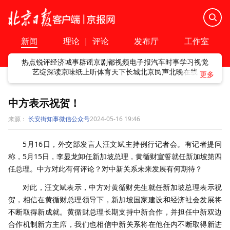
新闻
理论
|
评论
发布厅
工作室
热点
锐评
经济
城事
辟谣
京剧
都视频
电子报
汽车
时事
学习
视觉
艺绽
深读
京味
纸上听
体育
天下
长城
北京民声
北晚在线
中方表示祝贺！
来源：
长安街知事微信公众号
2024-05-16 19:46
5月16日，外交部发言人汪文斌主持例行记者会。有记者提问
称，5月15日，李显龙卸任新加坡总理，黄循财宣誓就任新加坡第四
任总理。中方对此有何评论？对中新关系未来发展有何期待？
对此，汪文斌表示，中方对黄循财先生就任新加坡总理表示祝
贺，相信在黄循财总理领导下，新加坡国家建设和经济社会发展将
不断取得新成就。黄循财总理长期支持中新合作，并担任中新双边
合作机制新方主席，我们也相信中新关系将在他任内不断取得新进