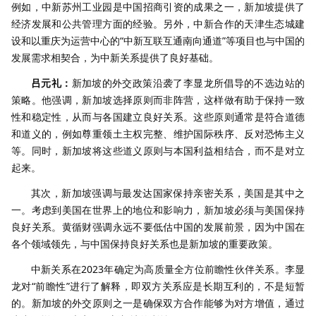
例如，中新苏州工业园是中国招商引资的成果之一，新加坡提供了
经济发展和公共管理方面的经验。另外，中新合作的天津生态城建
设和以重庆为运营中心的“中新互联互通南向通道”等项目也与中国的
发展需求相契合，为中新关系提供了良好基础。
吕元礼：
新加坡的外交政策沿袭了李显龙所倡导的不选边站的
策略。他强调，新加坡选择原则而非阵营，这样做有助于保持一致
性和稳定性，从而与各国建立良好关系。这些原则通常是符合道德
和道义的，例如尊重领土主权完整、维护国际秩序、反对恐怖主义
等。同时，新加坡将这些道义原则与本国利益相结合，而不是对立
起来。
其次，新加坡强调与最发达国家保持亲密关系，美国是其中之
一。考虑到美国在世界上的地位和影响力，新加坡必须与美国保持
良好关系。黄循财强调永远不要低估中国的发展前景，因为中国在
各个领域领先，与中国保持良好关系也是新加坡的重要政策。
中新关系在2023年确定为高质量全方位前瞻性伙伴关系。李显
龙对“前瞻性”进行了解释，即双方关系应是长期互利的，不是短暂
的。新加坡的外交原则之一是确保双方合作能够为对方增值，通过