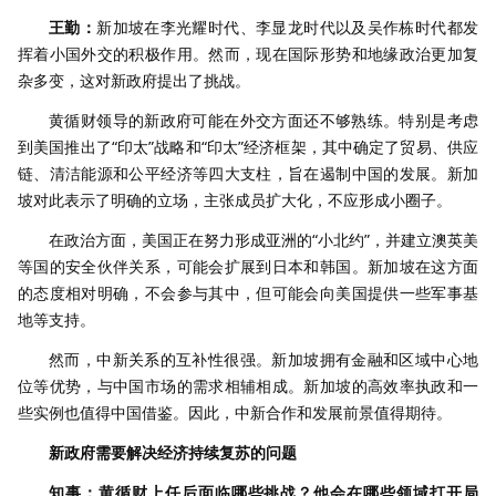
王勤：
新加坡在李光耀时代、李显龙时代以及吴作栋时代都发
挥着小国外交的积极作用。然而，现在国际形势和地缘政治更加复
杂多变，这对新政府提出了挑战。
黄循财领导的新政府可能在外交方面还不够熟练。特别是考虑
到美国推出了“印太”战略和“印太”经济框架，其中确定了贸易、供应
链、清洁能源和公平经济等四大支柱，旨在遏制中国的发展。新加
坡对此表示了明确的立场，主张成员扩大化，不应形成小圈子。
在政治方面，美国正在努力形成亚洲的“小北约”，并建立澳英美
等国的安全伙伴关系，可能会扩展到日本和韩国。新加坡在这方面
的态度相对明确，不会参与其中，但可能会向美国提供一些军事基
地等支持。
然而，中新关系的互补性很强。新加坡拥有金融和区域中心地
位等优势，与中国市场的需求相辅相成。新加坡的高效率执政和一
些实例也值得中国借鉴。因此，中新合作和发展前景值得期待。
新政府需要解决经济持续复苏的问题
知事：黄循财上任后面临哪些挑战？他会在哪些领域打开局