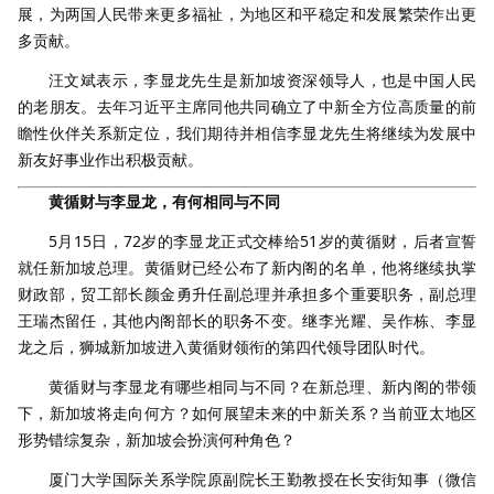
展，为两国人民带来更多福祉，为地区和平稳定和发展繁荣作出更
多贡献。
汪文斌表示，李显龙先生是新加坡资深领导人，也是中国人民
的老朋友。去年习近平主席同他共同确立了中新全方位高质量的前
瞻性伙伴关系新定位，我们期待并相信李显龙先生将继续为发展中
新友好事业作出积极贡献。
黄循财与李显龙，有何相同与不同
5月15日，72岁的李显龙正式交棒给51岁的黄循财，后者宣誓
就任新加坡总理。黄循财已经公布了新内阁的名单，他将继续执掌
财政部，贸工部长颜金勇升任副总理并承担多个重要职务，副总理
王瑞杰留任，其他内阁部长的职务不变。继李光耀、吴作栋、李显
龙之后，狮城新加坡进入黄循财领衔的第四代领导团队时代。
黄循财与李显龙有哪些相同与不同？在新总理、新内阁的带领
下，新加坡将走向何方？如何展望未来的中新关系？当前亚太地区
形势错综复杂，新加坡会扮演何种角色？
厦门大学国际关系学院原副院长王勤教授在长安街知事（微信