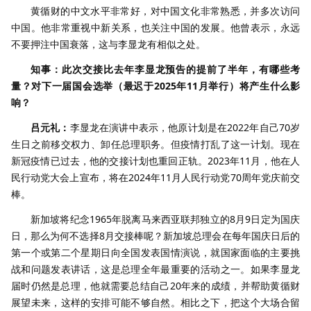
黄循财的中文水平非常好，对中国文化非常熟悉，并多次访问
中国。他非常重视中新关系，也关注中国的发展。他曾表示，永远
不要押注中国衰落，这与李显龙有相似之处。
知事：此次交接比去年李显龙预告的提前了半年，有哪些考
量？对下一届国会选举（最迟于2025年11月举行）将产生什么影
响？
吕元礼：
李显龙在演讲中表示，他原计划是在2022年自己70岁
生日之前移交权力、卸任总理职务。但疫情打乱了这一计划。现在
新冠疫情已过去，他的交接计划也重回正轨。2023年11月，他在人
民行动党大会上宣布，将在2024年11月人民行动党70周年党庆前交
棒。
新加坡将纪念1965年脱离马来西亚联邦独立的8月9日定为国庆
日，那么为何不选择8月交接棒呢？新加坡总理会在每年国庆日后的
第一个或第二个星期日向全国发表国情演说，就国家面临的主要挑
战和问题发表讲话，这是总理全年最重要的活动之一。如果李显龙
届时仍然是总理，他就需要总结自己20年来的成绩，并帮助黄循财
展望未来，这样的安排可能不够自然。相比之下，把这个大场合留