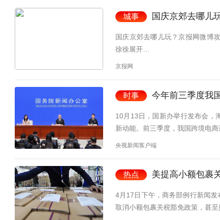
国庆京郊去哪儿
城事
国庆京郊去哪儿玩？京报网微博攻
徐徐展开…
京报网
今年前三季度我国
时事
10月13日，国新办举行发布会
新动能。前三季度，我国跨境电商
央视新闻客户端
美提高小额包裹
热点
​​​4月17日下午，商务部例行
取消小额包裹关税豁免政策，甚至