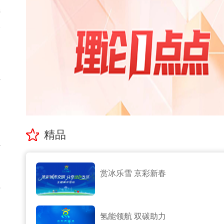
产
跨
加
万
精品
扩
赏冰乐雪 京彩新春
海
氢能领航 双碳助力