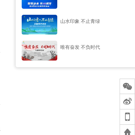
客
山水印象 不止青绿
场
唯有奋发 不负时代
业
步
综