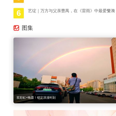
艺绽｜万方与父亲曹禺，在《雷雨》中最爱蘩漪
6
图集
双彩虹+晚霞！锁定浪漫时刻