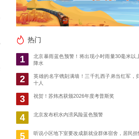
增
热门
0
北京暴雨蓝色预警！将出现小时雨量30毫米以
1
降水
示
英雄的名字镌刻满墙！三千扎西子弟当红军，
2
十人
祝贺！苏炜杰获颁2026年度考普斯奖
3
北京发布积水内涝风险蓝色预警
4
听说小区地下室要改成新就业群体宿舍，居民担
5