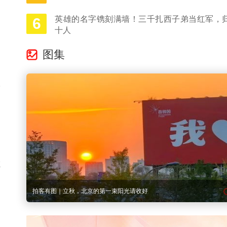
I
英雄的名字镌刻满墙！三千扎西子弟当红军，
6
十人
图集
的
人
内
在
多图记录｜从北京亦庄到内蒙古巴林右旗，文艺志
，