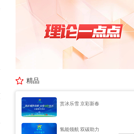
序
提
如
理
精品
员
有
赏冰乐雪 京彩新春
方
氢能领航 双碳助力