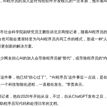
，AI程序员的加入是对传统软件开发模式的一次革新，预示着A
京市社会科学院副研究员王鹏告诉北京商报记者，随着AI程序员
色可能会逐渐转变为与AI程序员共同工作的模式，形成一种“
和更创新的解决方案。
网友担心AI的加入会导致程序员被“替代”，或导致程序员的“
这件事，他已经“担心过了”。“‘AI程序员’这件事近一点说，是
这是一个科技智能化进程，一直都在发生。”李责表示。
拍客有图｜立秋，北京的第一束阳光请收好
者，他自2020年开始从业，不过，自从ChatGPT发布之后
辅助程序员写代码和处理日常的文档。