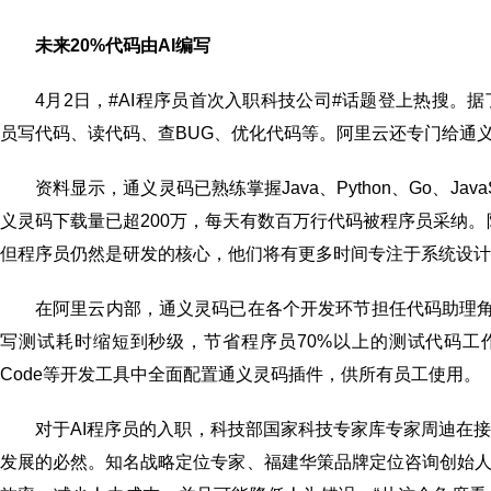
未来20%代码由AI编写
4月2日，#AI程序员首次入职科技公司#话题登上热搜。
员写代码、读代码、查BUG、优化代码等。阿里云还专门给通义
资料显示，通义灵码已熟练掌握Java、Python、Go、JavaSc
义灵码下载量已超200万，每天有数百万行代码被程序员采纳。
但程序员仍然是研发的核心，他们将有更多时间专注于系统设计
在阿里云内部，通义灵码已在各个开发环节担任代码助理角
写测试耗时缩短到秒级，节省程序员70%以上的测试代码工作量。接下来，
Code等开发工具中全面配置通义灵码插件，供所有员工使用。
对于AI程序员的入职，科技部国家科技专家库专家周迪在
发展的必然。知名战略定位专家、福建华策品牌定位咨询创始人