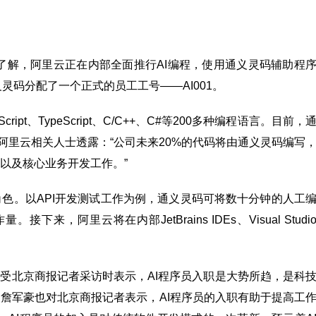
据了解，阿里云正在内部全面推行AI编程，使用通义灵码辅助程
灵码分配了一个正式的员工工号——AI001。
ript、TypeScript、C/C++、C#等200多种编程语言。目前，
阿里云相关人士透露：“公司未来20%的代码将由通义灵码编写
以及核心业务开发工作。”
色。以API开发测试工作为例，通义灵码可将数十分钟的人工
阿里云将在内部JetBrains IDEs、Visual Studi
接受北京商报记者采访时表示，AI程序员入职是大势所趋，是科
詹军豪也对北京商报记者表示，AI程序员的入职有助于提高工