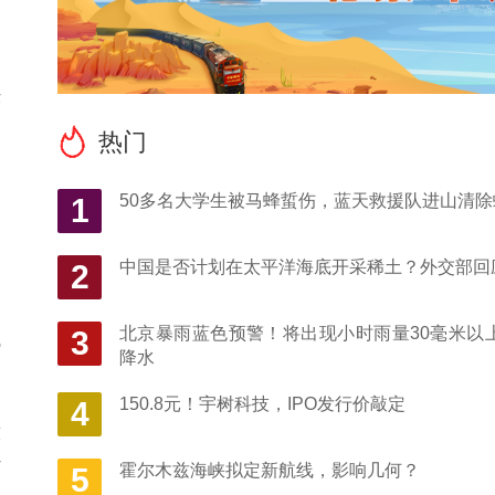
序
热门
通
50多名大学生被马蜂蜇伤，蓝天救援队进山清除
1
，
中国是否计划在太平洋海底开采稀土？外交部回
2
编
北京暴雨蓝色预警！将出现小时雨量30毫米以
3
o
降水
150.8元！宇树科技，IPO发行价敲定
4
技
作
霍尔木兹海峡拟定新航线，影响几何？
5