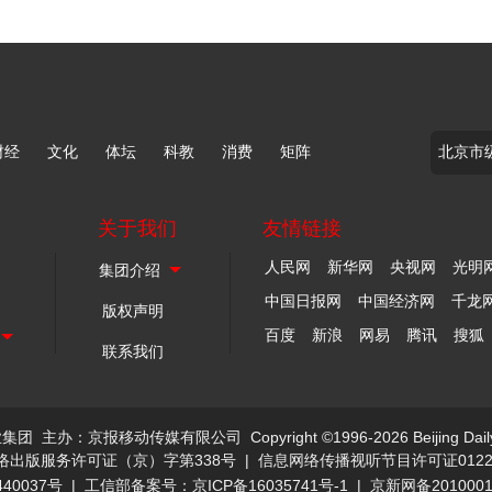
财经
文化
体坛
科教
消费
矩阵
关于我们
友情链接
人民网
新华网
央视网
光明
中国日报网
中国经济网
千龙
版权声明
百度
新浪
网易
腾讯
搜狐
联系我们
业集团
主办：京报移动传媒有限公司
Copyright ©1996-2026 Beijing Dail
络出版服务许可证（京）字第338号
|
信息网络传播视听节目许可证0122
40037号
|
工信部备案号：京ICP备16035741号-1
|
京新网备201000