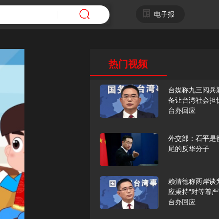
电子报
热门视频
台媒称九三阅兵
备让台湾社会担
台办回应
外交部：石平是
尾的反华分子
赖清德称两岸谈
应秉持“对等尊严
台办回应