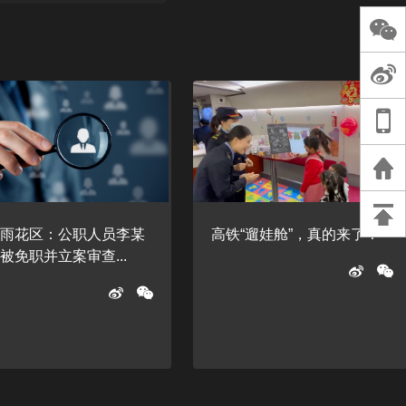
长王树国谈教师
谈过去 谈谈未来
天桥艺术中心一
演出，国际项目
重庆一高校学生
死，官方通报：
刑案，网传遗体
等信息不实
沙雨花区：公职人员李某
高铁“遛娃舱”，真的来了！
被免职并立案审查...