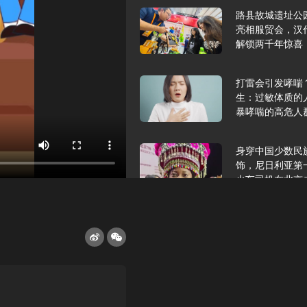
路县故城遗址公
亮相服贸会，汉
解锁两千年惊喜
打雷会引发哮喘
生：过敏体质的
暴哮喘的高危人
身穿中国少数民
饰，尼日利亚第
火车司机在北京
2025年9月10
报版面速览
希望和孩子们在
起”，福耀科技