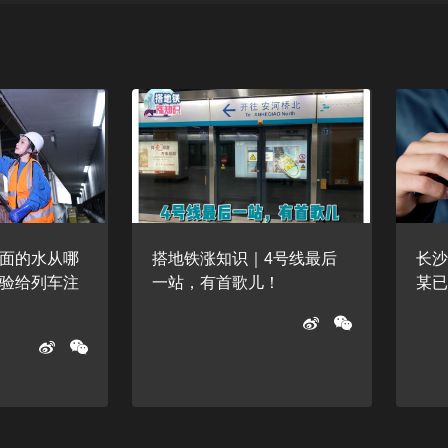
面的水从哪
搭地铁涨知识｜4号线最后
长
验给列车注
一站，有首歌儿！
某已