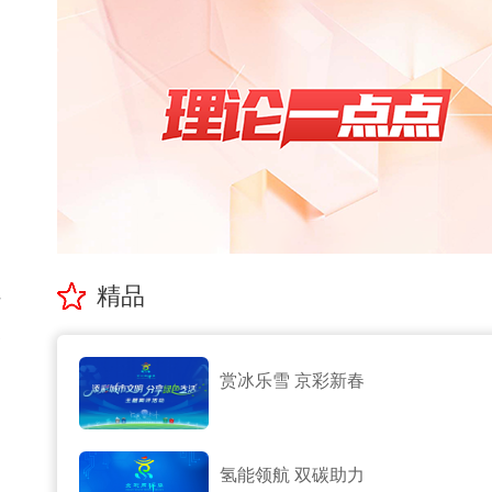
精品
这
已
赏冰乐雪 京彩新春
氢能领航 双碳助力