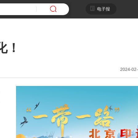
电子报
化！
2024-02-
全
奥
。