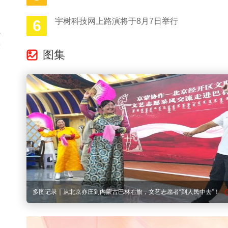
宇树科技网上路演将于8月7日举行
6
碍
赛
图集
近
在城市醒来之前，朝霞已留下绚烂的浪漫