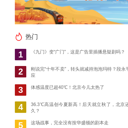
热门
《九门》变“广门”，这是广告里插播悬疑剧吗？
1
刚说完“十年不卖”，转头就减持泡泡玛特？段永
2
应
体感温度已超40℃！北京今儿太热了
3
36.3℃高温创今夏新高！后天就立秋了，北京
4
久？
这场战事，完全没有按华盛顿的剧本走
5