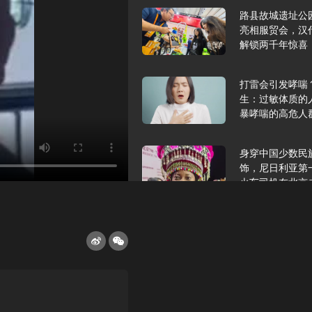
路县故城遗址公
亮相服贸会，汉
解锁两千年惊喜
打雷会引发哮喘
生：过敏体质的
暴哮喘的高危人
身穿中国少数民
饰，尼日利亚第
火车司机在北京
2025年9月10
报版面速览
希望和孩子们在
起”，福耀科技