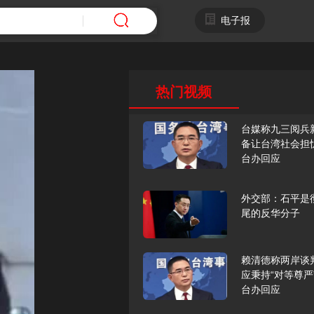
电子报
热门视频
台媒称九三阅兵
备让台湾社会担
台办回应
外交部：石平是
尾的反华分子
赖清德称两岸谈
应秉持“对等尊严
台办回应