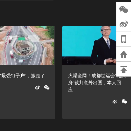
长王树国谈教师
谈过去 谈谈未来
天桥艺术中心一
演出，国际项目
重庆一高校学生
死，官方通报：
刑案，网传遗体
等信息不实
“最强钉子户”，搬走了
火爆全网！成都世运会“九头
身”裁判意外出圈，本人回
应...