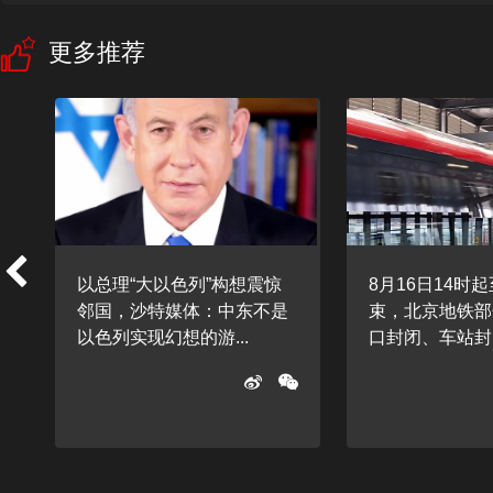
更多推荐
树
以总理“大以色列”构想震惊
8月16日14时
邻国，沙特媒体：中东不是
束，北京地铁部
以色列实现幻想的游...
口封闭、车站封闭