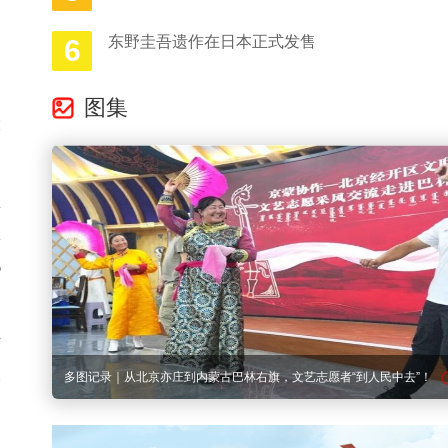
因
东野圭吾遗作在日本正式发售
6
和
图集
大
批
政
代
节
农
在城市醒来之前，朝霞已留下绚烂的浪漫