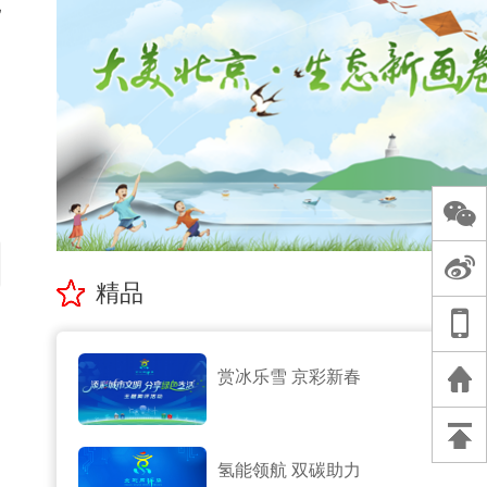
地
精品
赏冰乐雪 京彩新春
氢能领航 双碳助力