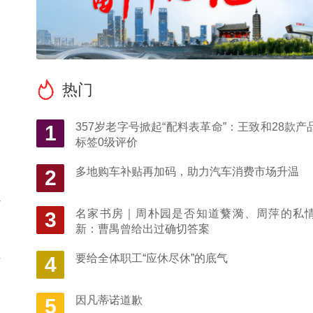
热门
357岁老字号掀起“配料表革命”：王致和28款产
1
标签0级评价
多地购车补贴再加码，助力汽车消费市场升温
2
村
名家书房｜周朴园是否知道蘩漪、周萍的私
3
新：曹禺曾给出过确切答案
要给全体职工“应休尽休”的底气
4
青
自
因凡蒂诺道歉
5
列