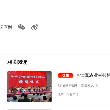
分享到
相关
阅读
京津冀农业科技协
城事
6月6日至8日，京津冀农业…
北京日报客户端