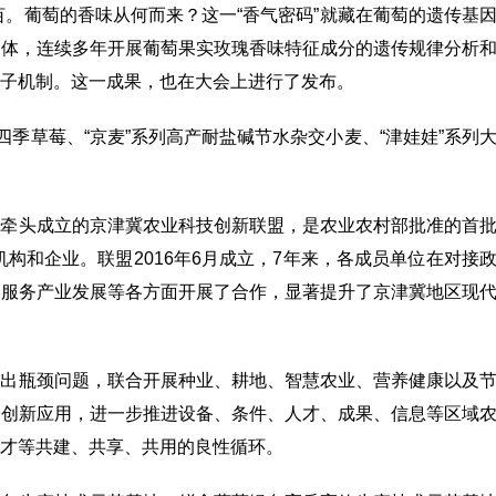
亩。葡萄的香味从何而来？这一“香气密码”就藏在葡萄的遗传基
群体，连续多年开展葡萄果实玫瑰香味特征成分的遗传规律分析
子机制。这一成果，也在大会上进行了发布。
四季草莓、“京麦”系列高产耐盐碱节水杂交小麦、“津娃娃”系列
院牵头成立的京津冀农业科技创新联盟，是农业农村部批准的首
机构和企业。联盟2016年6月成立，7年来，各成员单位在对接
、服务产业发展等各方面开展了合作，显著提升了京津冀地区现
突出瓶颈问题，联合开展种业、耕地、智慧农业、营养健康以及
成创新应用，进一步推进设备、条件、人才、成果、信息等区域
多图记录｜从北京亦庄到内蒙古巴林右旗，文艺志愿者“到人民中去”！
才等共建、共享、共用的良性循环。