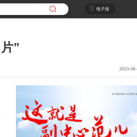
电子报
片”
2023-06-
赫
愿
越