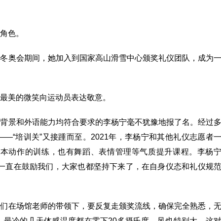
角色。
京冬奥会期间，她加入到国家高山滑雪中心颁奖礼仪团队，成为
最美的微笑向运动员表达敬意。
科背景和外语能力均符合要求的李杨宁毫不犹豫地报了名。经过
—“培训关”又接踵而至。2021年，李杨宁和其他礼仪志愿者
基本动作的训练，也有舞蹈、表情管理等气质提升课程。李杨
师一直在鼓励我们，大家也都坚持下来了，在自身仪态和礼仪规
者们在场馆老师的带领下，要反复走颁奖流线，确保完全熟悉，
，最冷的几天体感温度都在零下20多摄氏度，风也特别大，这