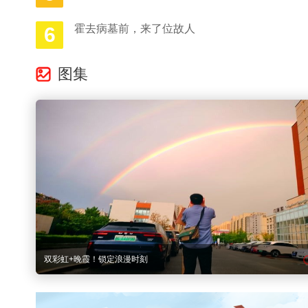
霍去病墓前，来了位故人
6
图集
多图直击｜京城晚高峰遭遇雨水 “突击”