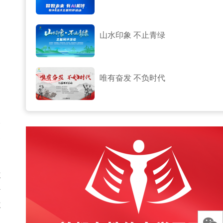
山水印象 不止青绿
唯有奋发 不负时代
望
支
志
传
志