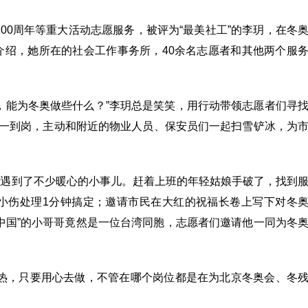
100周年等重大活动志愿服务，被评为“最美社工”的李玥，在冬
介绍，她所在的社会工作事务所，40余名志愿者和其他两个服
，能为冬奥做些什么？”李玥总是笑笑，用行动带领志愿者们寻
们一到岗，主动和附近的物业人员、保安员们一起扫雪铲冰，为
也遇到了不少暖心的小事儿。赶着上班的年轻姑娘手破了，找到
小伤处理1分钟搞定；邀请市民在大红的祝福长卷上写下对冬
中国”的小哥哥竟然是一位台湾同胞，志愿者们邀请他一同为冬
火热，只要用心去做，不管在哪个岗位都是在为北京冬奥会、冬