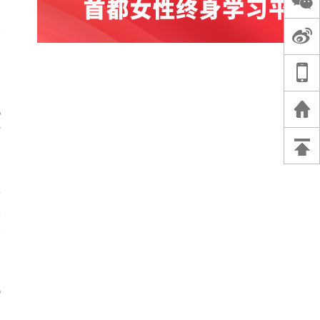
奥
务
找
市
服
奥
奥
残