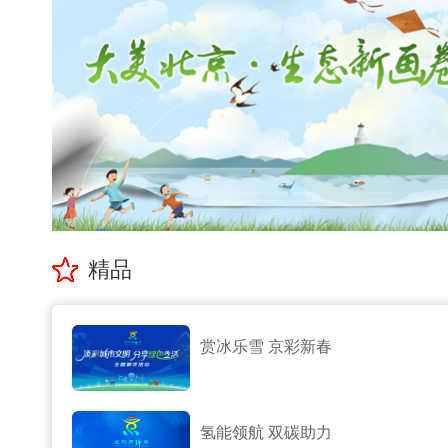
精品
赏冰乐雪 京彩新春
氢能领航 双碳助力