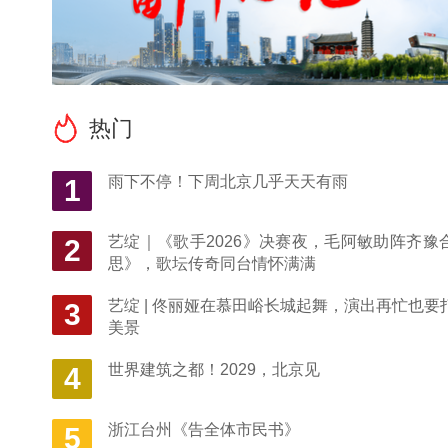
的
热门
雨下不停！下周北京几乎天天有雨
1
艺绽｜《歌手2026》决赛夜，毛阿敏助阵齐豫
2
思》，歌坛传奇同台情怀满满
艺绽 | 佟丽娅在慕田峪长城起舞，演出再忙也要
3
美景
世界建筑之都！2029，北京见
4
浙江台州《告全体市民书》
5