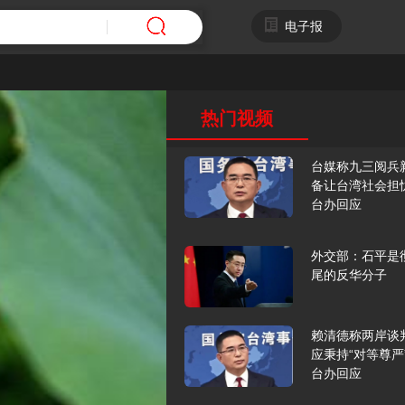
电子报
热门视频
台媒称九三阅兵
备让台湾社会担
台办回应
外交部：石平是
尾的反华分子
赖清德称两岸谈
应秉持“对等尊严
台办回应