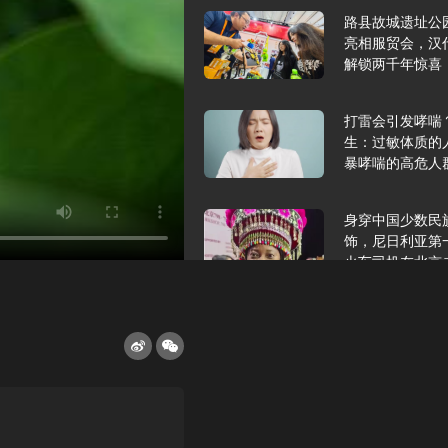
路县故城遗址公
亮相服贸会，汉
解锁两千年惊喜
打雷会引发哮喘
生：过敏体质的
暴哮喘的高危人
身穿中国少数民
饰，尼日利亚第
火车司机在北京
2025年9月10
报版面速览
希望和孩子们在
起”，福耀科技