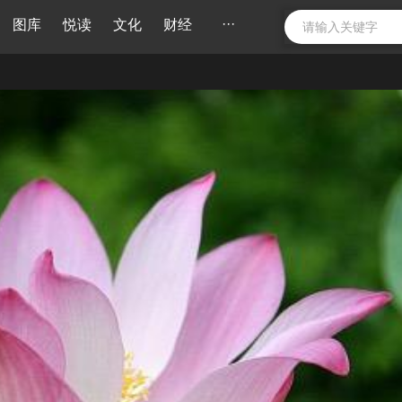
···
图库
悦读
文化
财经