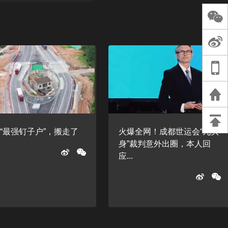
长王树国谈教师
谈过去 谈谈未来
天桥艺术中心一
演出，国际项目
重庆一高校学生
死，官方通报：
刑案，网传遗体
等信息不实
“最强钉子户”，搬走了
火爆全网！成都世运会“九头
身”裁判意外出圈，本人回
应...