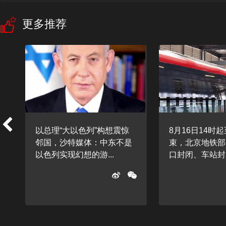
更多推荐
树
以总理“大以色列”构想震惊
8月16日14时
邻国，沙特媒体：中东不是
束，北京地铁部
以色列实现幻想的游...
口封闭、车站封闭