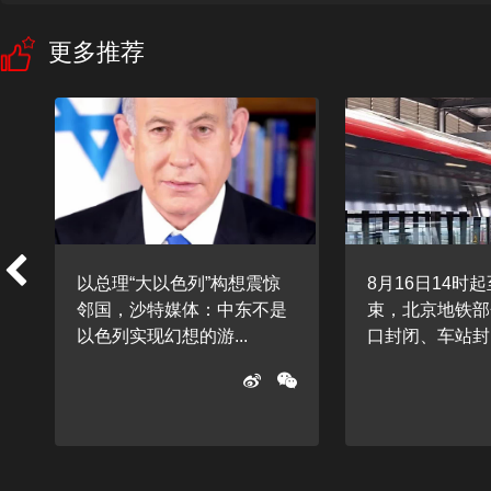
更多推荐
树
以总理“大以色列”构想震惊
8月16日14时
邻国，沙特媒体：中东不是
束，北京地铁部
以色列实现幻想的游...
口封闭、车站封闭