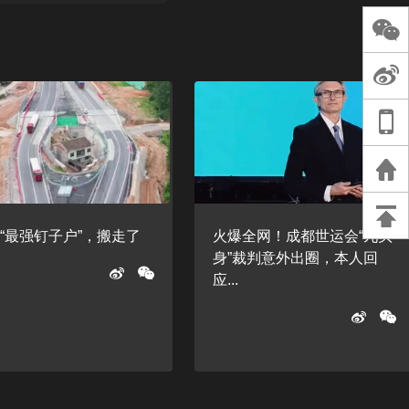
长王树国谈教师
谈过去 谈谈未来
天桥艺术中心一
演出，国际项目
重庆一高校学生
死，官方通报：
刑案，网传遗体
等信息不实
“最强钉子户”，搬走了
火爆全网！成都世运会“九头
身”裁判意外出圈，本人回
应...