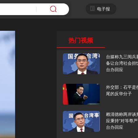
电子报
热门视频
台媒称九三阅兵
备让台湾社会担
台办回应
外交部：石平是
尾的反华分子
赖清德称两岸谈
应秉持“对等尊严
台办回应