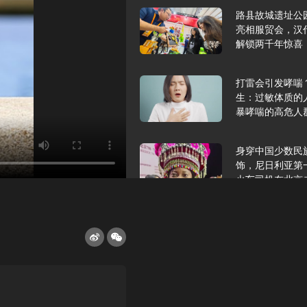
路县故城遗址公
亮相服贸会，汉
解锁两千年惊喜
打雷会引发哮喘
生：过敏体质的
暴哮喘的高危人
身穿中国少数民
饰，尼日利亚第
火车司机在北京
2025年9月10
报版面速览
希望和孩子们在
起”，福耀科技