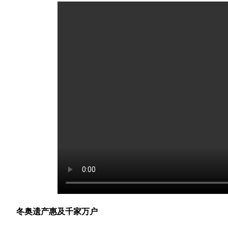
冬奥遗产惠及千家万户