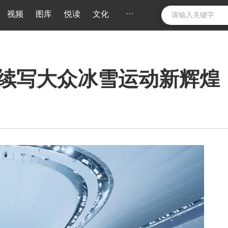
···
视频
图库
悦读
文化
续写大众冰雪运动新辉煌