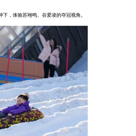
区冲下，体验苏翊鸣、谷爱凌的夺冠视角。