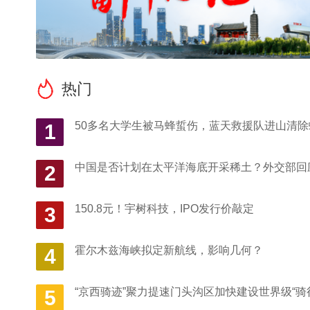
热门
50多名大学生被马蜂蜇伤，蓝天救援队进山清除
1
中国是否计划在太平洋海底开采稀土？外交部回
2
150.8元！宇树科技，IPO发行价敲定
3
霍尔木兹海峡拟定新航线，影响几何？
4
“京西骑迹”聚力提速门头沟区加快建设世界级“骑
5