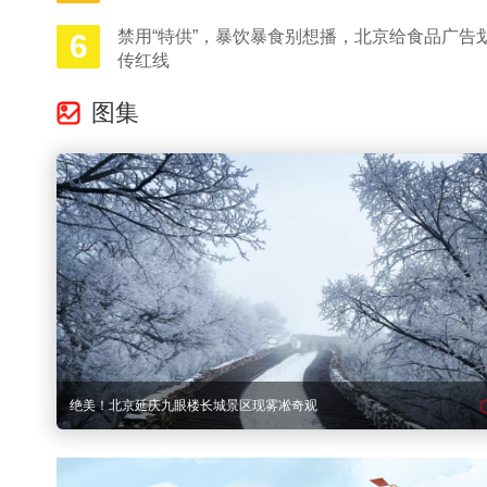
禁用“特供”，暴饮暴食别想播，北京给食品广告划
6
传红线
图集
“后冬奥时代”，更多青少年踏上冰雪