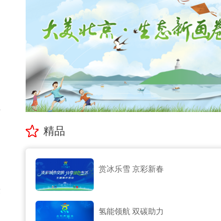
后
精品
了
赏冰乐雪 京彩新春
康
氢能领航 双碳助力