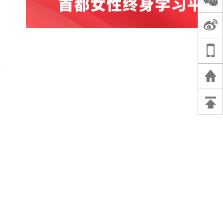
赛
赛
程