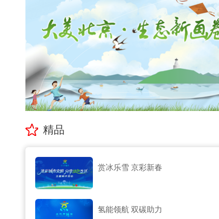
精品
赏冰乐雪 京彩新春
氢能领航 双碳助力