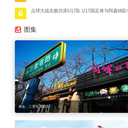
点球大战击败河床U17队 U17国足将与阿森纳
6
图集
“后冬奥时代”，更多青少年踏上冰雪