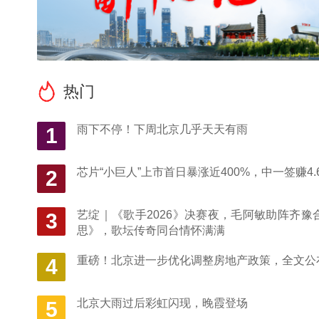
热门
雨下不停！下周北京几乎天天有雨
1
芯片“小巨人”上市首日暴涨近400%，中一签赚4.
2
艺绽｜《歌手2026》决赛夜，毛阿敏助阵齐豫
3
思》，歌坛传奇同台情怀满满
重磅！北京进一步优化调整房地产政策，全文公
4
北京大雨过后彩虹闪现，晚霞登场
5