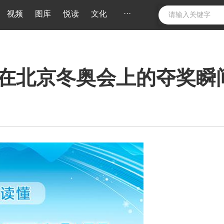
···
视频
图库
悦读
文化
在北京冬奥会上的夺奖瞬