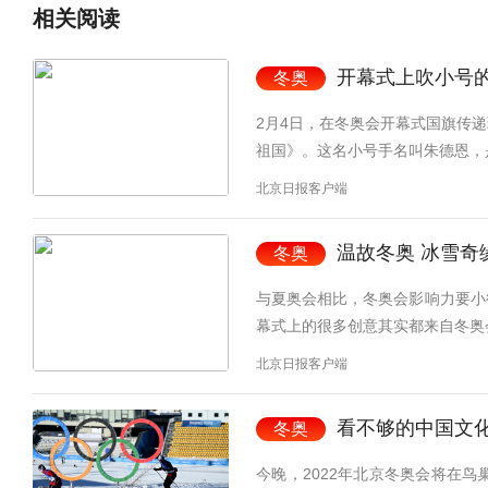
相关
阅读
开幕式上吹小号
冬奥
2月4日，在冬奥会开幕式国旗传
祖国》。这名小号手名叫朱德恩，
北京日报客户端
温故冬奥 冰雪奇
冬奥
与夏奥会相比，冬奥会影响力要小
幕式上的很多创意其实都来自冬奥
北京日报客户端
看不够的中国文
冬奥
今晚，2022年北京冬奥会将在鸟