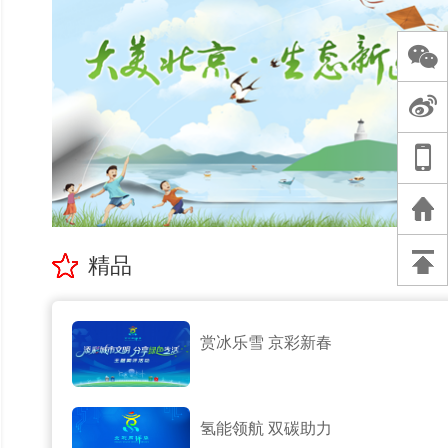
精品
赏冰乐雪 京彩新春
氢能领航 双碳助力