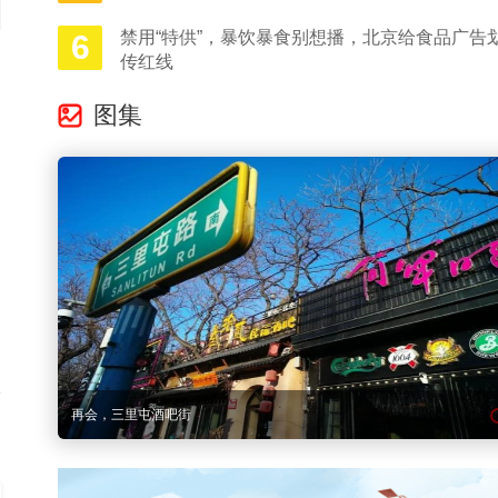
禁用“特供”，暴饮暴食别想播，北京给食品广告划
6
传红线
图集
再会，三里屯酒吧街