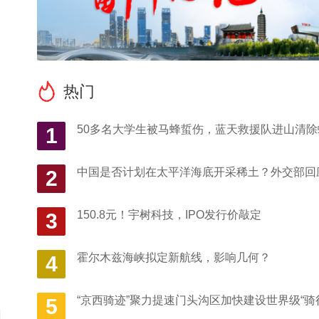
热门
50多名大学生被马蜂蜇伤，蓝天救援队进山清除
1
中国是否计划在太平洋海底开采稀土？外交部回
2
150.8元！宇树科技，IPO发行价敲定
3
霍尔木兹海峡拟定新航线，影响几何？
4
“京西骑迹”聚力提速门头沟区加快建设世界级“骑
5