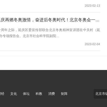
2023-02-13
奥激情，奋进后冬奥时代！北京冬奥会一周年专场报告会激发建设最美冬奥城的强大力量
一周年之际，延庆区委宣传部联合北京冬奥精神宣讲团在中关村（延
办专场报告会。北京市社会科学院副院…
2023-02-04
财经
文化
体坛
科教
消费
矩阵