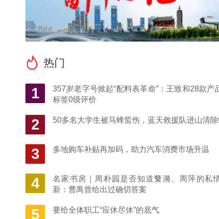
热门
357岁老字号掀起“配料表革命”：王致和28款产
1
标签0级评价
50多名大学生被马蜂蜇伤，蓝天救援队进山清除
2
多地购车补贴再加码，助力汽车消费市场升温
3
名家书房｜周朴园是否知道蘩漪、周萍的私
4
新：曹禺曾给出过确切答案
要给全体职工“应休尽休”的底气
5