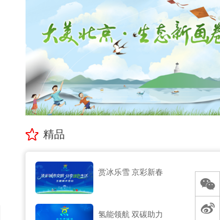
精品
赏冰乐雪 京彩新春
氢能领航 双碳助力