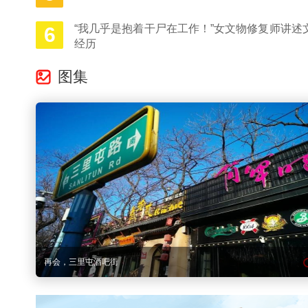
“我几乎是抱着干尸在工作！”女文物修复师讲述
6
经历
图集
再会，三里屯酒吧街