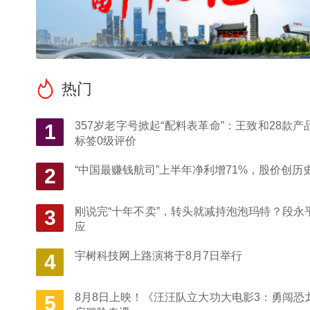
热门
357岁老字号掀起“配料表革命”：王致和28款产
1
标签0级评价
“中国最赚钱航司”上半年净利增71%，股价创历
2
刚说完“十年不卖”，转头就减持泡泡玛特？段永
3
应
宇树科技网上路演将于8月7日举行
4
8月8日上映！《汪汪队立大功大电影3：勇闯恐
5