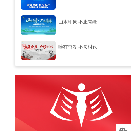
家
山水印象 不止青绿
唯有奋发 不负时代
馆
日