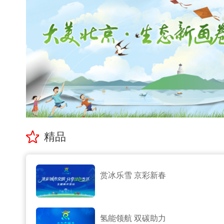
精品
赏冰乐雪 京彩新春
氢能领航 双碳助力