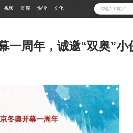
···
视频
图库
悦读
文化
幕一周年，诚邀“双奥”小