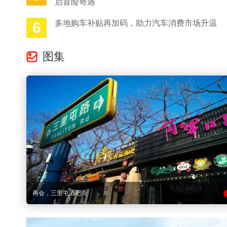
启冒险奇遇
多地购车补贴再加码，助力汽车消费市场升温
6
图集
再会，三里屯酒吧街