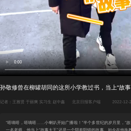
孙敬修曾在柳罐胡同的这所小学教过书，当上“故事
记者：王雅贤 于丽爽 实习生 赵中鑫
北京日报客户端
2022-12-
“嗒嘀嗒，嗒嘀嗒……小喇叭开始广播啦！”半个多世纪的岁月里，“
一名老师，他当上“故事大王”还是一个阴差阳错的故事。如今在他