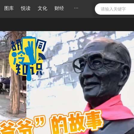
···
图库
悦读
文化
财经