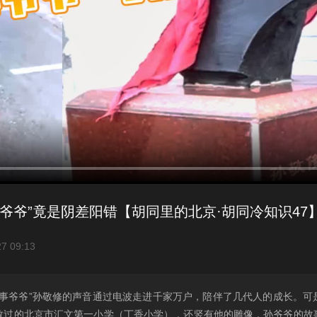
爷爷”竟是阴差阳错【胡同里的北京·胡同冷知识47
27 09:13
故事爷爷”孙敬修的声音通过电波走进千家万户，陪伴了几代人的成长。可
执教过的北京市汇文第一小学（丁香小学），还竖有他的雕像，孙爷爷的故