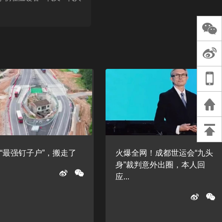
长王树国谈教师
谈过去 谈谈未来
天桥艺术中心一
演出，国际项目
重庆一高校学生
死，官方通报：
刑案，网传遗体
等信息不实
“最强钉子户”，搬走了
火爆全网！成都世运会“九头
身”裁判意外出圈，本人回
应...