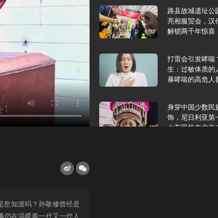
路县故城遗址公
亮相服贸会，汉
解锁两千年惊喜
打雷会引发哮喘
生：过敏体质的
暴哮喘的高危人
身穿中国少数民
饰，尼日利亚第
火车司机在北京
】
2025年9月10
报版面速览
希望和孩子们在
是您知道吗？孙敬修曾经是
起”，福耀科技
事仍在温暖着一代又一代人