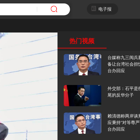
电子报
热门视频
台媒称九三阅兵
备让台湾社会担
台办回应
外交部：石平是
尾的反华分子
赖清德称两岸谈
应秉持“对等尊严
台办回应