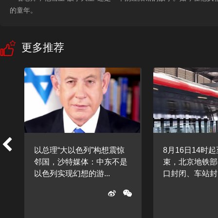
的童年。
更多推荐
树
以总理“大以色列”构想震惊
8月16日14时
邻国，沙特媒体：中东不是
束，北京地铁部
以色列实现幻想的游...
口封闭、车站封闭