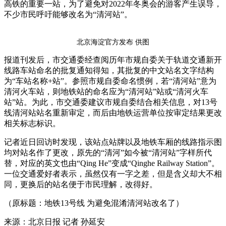
高铁的重要一站，为了避免对2022年冬奥会的游客产生误导，
不少市民呼吁能够改名为“清河站”。
北京海淀官方发布 供图
报道刊发后，市交通委经查阅历年市规自委关于轨道交通新开
线路车站命名的批复通知得知，其批复的中文站名文字结构
为“车站名称+站”。参照市规自委命名惯例，若“清河站”意为
清河火车站，则地铁站的命名应为“清河站”站或“清河火车
站”站。为此，市交通委建议市规自委结合相关信息，对13号
线清河站站名重新审定，而后由地铁运营单位按审定结果更改
相关标志标识。
记者近日回访时发现，该站点站牌以及地铁车厢的线路指示图
均对站名作了更改，原先的“清河”如今被“清河站”字样所代
替，对应的英文也由“Qing He”变成“Qinghe Railway Station”。
一位交通爱好者表示，虽然仅有一字之差，但是含义却大不相
同，更换后的站名便于市民理解，改得好。
（原标题：地铁13号线 为避免混淆清河站改名了）
来源：北京日报 记者 孙延安