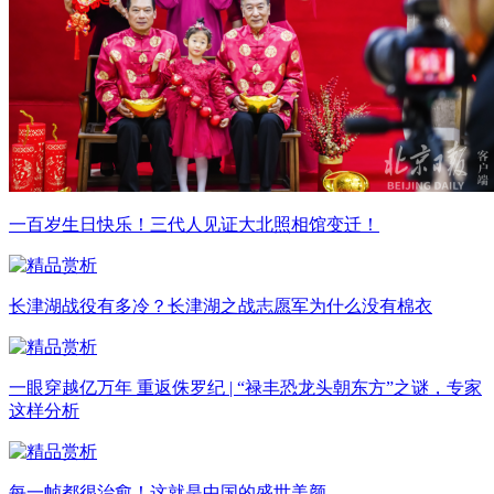
一百岁生日快乐！三代人见证大北照相馆变迁！
长津湖战役有多冷？长津湖之战志愿军为什么没有棉衣
一眼穿越亿万年 重返侏罗纪 | “禄丰恐龙头朝东方”之谜，专家
这样分析
每一帧都很治愈！这就是中国的盛世美颜