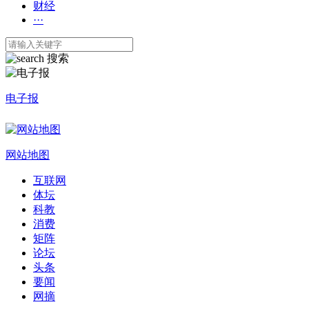
财经
···
搜索
电子报
网站地图
互联网
体坛
科教
消费
矩阵
论坛
头条
要闻
网摘