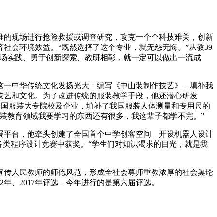
难的现场进行抢险救援或调查研究，攻克一个个科技难关，创新
社会环境效益。“既然选择了这个专业，就无怨无悔。”从教39
现场实践、勇于创新探索、教研相彰，就一定可以做出一流成
这一中华传统文化发扬光大：编写《中山装制作技艺》，填补我
技艺和文化。为了改进传统的服装教学手段，他还潜心研发
于全国服装大专院校及企业，填补了我国服装人体测量和专用尺的
服装教育领域我要学习的东西还有很多，我这辈子都学不完。”
展平台，他牵头创建了全国首个中学创客空间，开设机器人设计
各类程序设计竞赛中获奖。“学生们对知识渴求的目光，就是我
，宣传人民教师的师德风范，形成全社会尊师重教浓厚的社会舆论
12年、2017年评选，今年进行的是第六届评选。