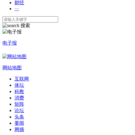
财经
···
搜索
电子报
网站地图
互联网
体坛
科教
消费
矩阵
论坛
头条
要闻
网摘