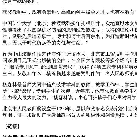
教育一线的教师。
获奖教师中，既有勇攀科研高峰的领军拔尖人才，也有在教育
中国矿业大学（北京）教授武强多年扎根矿井，实地查勘水文
性地提出了我国煤矿水防治的脆弱性指数法等，取得的理论和技
年，武强先后培养硕士、博士和博士后百余名，为打造新时代
果，无愧于时代所赋予的责任与使命。”
作为中山装制作技艺代表性非遗传承人，北京市工贸技师学院
国该项目无正式出版物的空白；在全国大专院校等多个场合讲
了“服装专用尺”“服装测量背景尺”，获得了4项国家专利和
空白。从教38年来，杨春鹏越来越感受到作为一名人民教师的
杨森林是首师大附中信息技术学科的教师，教学工作中，学生
等“时髦”课程，受到学生的欢迎。近年来，他带领数百名学生
全力投入最大的动力。”杨森林说，小心呵护孩子们心里对科学
北京市人民教师奖设立于1993年，是以市政府名义表彰的北
氛围，进一步调动广大教师教书育人的积极性和创造热情，办好人民满
【链接】