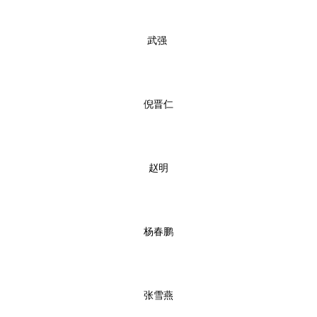
武强
倪晋仁
赵明
杨春鹏
张雪燕