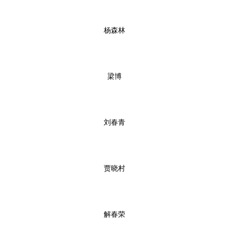
杨森林
梁博
刘春青
贾晓村
解春荣