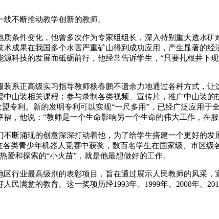
一线不断推动教学创新的教师。
地质条件变化，他曾多次作为专家组组长，深入特别重大透水矿
术成果在我国多个水害严重矿山得到成功应用，产生显著的经济
能源科技的发展而砥砺前行，他经常告诉学生，“只要扎根井下
服装系正高级实习指导教师杨春鹏不遗余力地通过各种方式，让
授中山装相关课程；参与录制各类视频、宣传片，推广中山装的
4项欧盟专利。新的发明专利可以实现“一尺多用”，已经广泛应用
幸福，他说：“教师是一个生命影响另一个生命的伟大工作，在
们不断涌现的创意深深打动着他，为了给学生搭建一个更好的发
在各类青少年机器人竞赛中获奖，数百名学生在国家级、市区级
热爱和探索的“小火苗”，就是他最想做好的工作。
京地区行业最高级别的表彰项目，旨在通过展示人民教师的风采
意的教育。这一奖项历经1993年、1999年、2008年、20