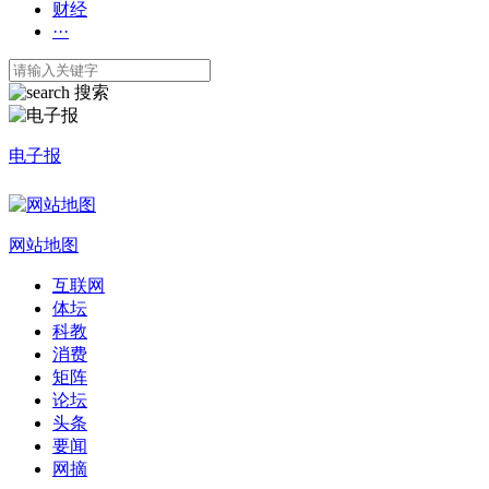
财经
···
搜索
电子报
网站地图
互联网
体坛
科教
消费
矩阵
论坛
头条
要闻
网摘