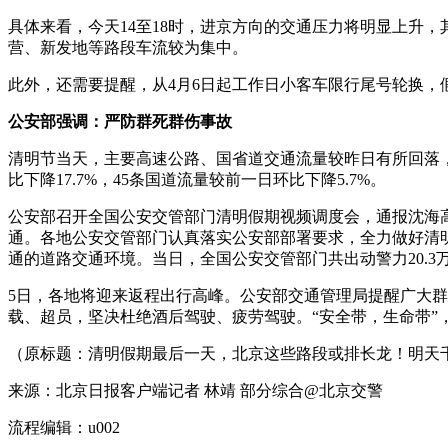
具体来看，今天14至18时，进京方向的交通压力将明显上升
营、新发地等路段车流较为集中。
此外，还需要提醒，从4月6日起工作日小客车限行尾号轮换，假
公安部强调：严防群死群伤事故
清明节当天，主要高速公路、国省道交通流量较昨日有所回落
比下降17.7%，45条国道流量较前一日环比下降5.7%。
公安部召开全国公安交管部门清明假期视频调度会，通报沈海
通。各地公安交管部门认真落实公安部部署要求，全力做好清
通的道路交通环境。当日，全国公安交管部门共出动警力20.3万
5日，各地将迎来返程出行高峰。公安部交通管理局提醒广大
载、超员，坚决杜绝酒后驾驶、疲劳驾驶。“安全带，生命带”
（原标题：清明假期最后一天，北京这些路段或排长龙！明天
来源：北京日报客户端记者 林靖 部分综合@北京交警
流程编辑：u002