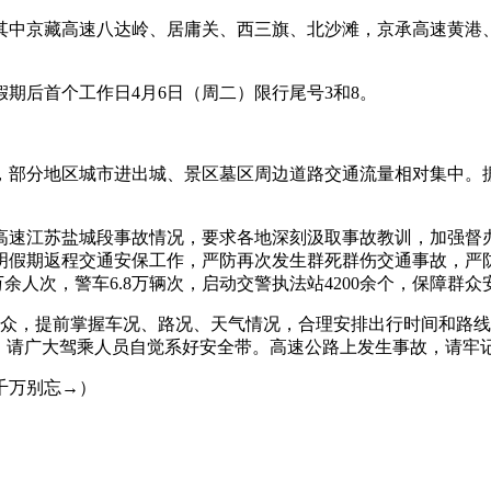
，其中京藏高速八达岭、居庸关、西三旗、北沙滩，京承高速黄
期后首个工作日4月6日（周二）限行尾号3和8。
，部分地区城市进出城、景区墓区周边道路交通流量相对集中。据
高速江苏盐城段事故情况，要求各地深刻汲取事故教训，加强督
明假期返程交通安保工作，严防再次发生群死群伤交通事故，严
余人次，警车6.8万辆次，启动交警执法站4200余个，保障群
群众，提前掌握车况、路况、天气情况，合理安排出行时间和路
，请广大驾乘人员自觉系好安全带。高速公路上发生事故，请牢记
千万别忘→）