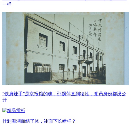
一样
“铁肩辣手”是京报馆的魂，邵飘萍直到牺牲，党员身份都没公
开
什刹海湖面结了冰，冰面下长啥样？