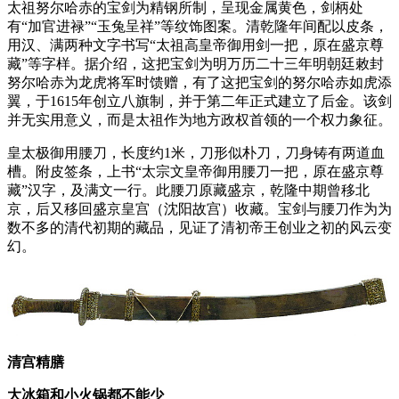
太祖努尔哈赤的宝剑为精钢所制，呈现金属黄色，剑柄处
有“加官进禄”“玉兔呈祥”等纹饰图案。清乾隆年间配以皮条，
用汉、满两种文字书写“太祖高皇帝御用剑一把，原在盛京尊
藏”等字样。据介绍，这把宝剑为明万历二十三年明朝廷敕封
努尔哈赤为龙虎将军时馈赠，有了这把宝剑的努尔哈赤如虎添
翼，于1615年创立八旗制，并于第二年正式建立了后金。该剑
并无实用意义，而是太祖作为地方政权首领的一个权力象征。
皇太极御用腰刀，长度约1米，刀形似朴刀，刀身铸有两道血
槽。附皮签条，上书“太宗文皇帝御用腰刀一把，原在盛京尊
藏”汉字，及满文一行。此腰刀原藏盛京，乾隆中期曾移北
京，后又移回盛京皇宫（沈阳故宫）收藏。宝剑与腰刀作为为
数不多的清代初期的藏品，见证了清初帝王创业之初的风云变
幻。
清宫精膳
大冰箱和小火锅都不能少