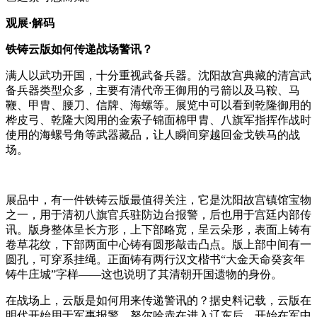
观展·解码
铁铸云版如何传递战场警讯？
满人以武功开国，十分重视武备兵器。沈阳故宫典藏的清宫武
备兵器类型众多，主要有清代帝王御用的弓箭以及马鞍、马
鞭、甲胄、腰刀、信牌、海螺等。展览中可以看到乾隆御用的
桦皮弓、乾隆大阅用的金索子锦面棉甲胄、八旗军指挥作战时
使用的海螺号角等武器藏品，让人瞬间穿越回金戈铁马的战
场。
展品中，有一件铁铸云版最值得关注，它是沈阳故宫镇馆宝物
之一，用于清初八旗官兵驻防边台报警，后也用于宫廷内部传
讯。版身整体呈长方形，上下部略宽，呈云朵形，表面上铸有
卷草花纹，下部两面中心铸有圆形敲击凸点。版上部中间有一
圆孔，可穿系挂绳。正面铸有两行汉文楷书“大金天命癸亥年
铸牛庄城”字样——这也说明了其清朝开国遗物的身份。
在战场上，云版是如何用来传递警讯的？据史料记载，云版在
明代开始用于军事报警，努尔哈赤在进入辽东后，开始在军中