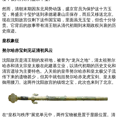
然而，清朝末期因东北局势动荡，盛京官员为保护这十方玉
玺，将盛京十玺护送到承德避暑山庄保存，而后又移送北京。
现在沈阳故宫仅剩下这件国宝箱，里面虽无玉玺，但也十分珍
贵。它背后的故事带有清王朝从清代初期到末期政权兴衰的历
史痕迹。
皇权象征
努尔哈赤宝剑见证清初风云
沈阳故宫是清王朝的发祥地，被誉为“龙兴之地”，清太祖努尔
哈赤和清太宗皇太极在此建基立业，以清代初期的历史文化和
清宫遗珍为主要特色。入关前的皇帝努尔哈赤和皇太极父子流
传下来的遗物甚少，但其中就包括努尔哈赤龙虎宝剑、皇太极
御用腰刀。这两件沈阳故宫的镇馆之宝，此次也来到了北京。
在“皇权与秩序”展览单元中，两件宝物被悬置于显眼位置。清