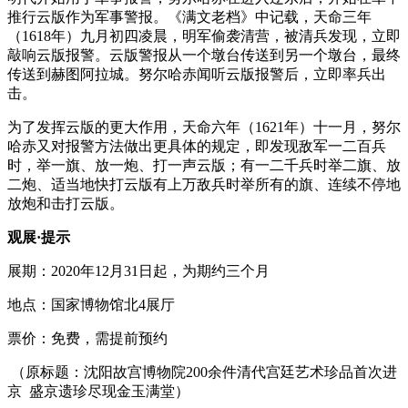
推行云版作为军事警报。《满文老档》中记载，天命三年
（1618年）九月初四凌晨，明军偷袭清营，被清兵发现，立即
敲响云版报警。云版警报从一个墩台传送到另一个墩台，最终
传送到赫图阿拉城。努尔哈赤闻听云版报警后，立即率兵出
击。
为了发挥云版的更大作用，天命六年（1621年）十一月，努尔
哈赤又对报警方法做出更具体的规定，即发现敌军一二百兵
时，举一旗、放一炮、打一声云版；有一二千兵时举二旗、放
二炮、适当地快打云版有上万敌兵时举所有的旗、连续不停地
放炮和击打云版。
观展·提示
展期：2020年12月31日起，为期约三个月
地点：国家博物馆北4展厅
票价：免费，需提前预约
（原标题：沈阳故宫博物院200余件清代宫廷艺术珍品首次进
京 盛京遗珍尽现金玉满堂）