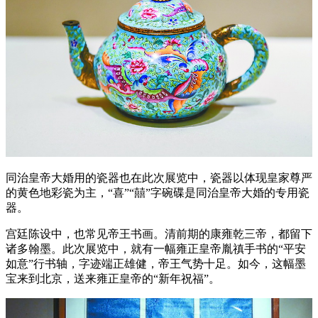
同治皇帝大婚用的瓷器也在此次展览中，瓷器以体现皇家尊严
的黄色地彩瓷为主，“喜”“囍”字碗碟是同治皇帝大婚的专用瓷
器。
宫廷陈设中，也常见帝王书画。清前期的康雍乾三帝，都留下
诸多翰墨。此次展览中，就有一幅雍正皇帝胤禛手书的“平安
如意”行书轴，字迹端正雄健，帝王气势十足。如今，这幅墨
宝来到北京，送来雍正皇帝的“新年祝福”。