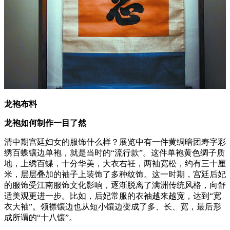
龙袍布料
龙袍如何制作一目了然
清中期宫廷妇女的服饰什么样？展览中有一件黄绸暗团寿字彩
绣百蝶镶边单袍，就是当时的“流行款”。这件单袍黄色绸子质
地，上绣百蝶，十分华美，大衣右衽，两袖宽松，约有三十厘
米，层层叠加的袖子上装饰了多种纹饰。这一时期，宫廷后妃
的服饰受江南服饰文化影响，逐渐脱离了满洲传统风格，向舒
适美观更进一步。比如，后妃常服的衣袖越来越宽，达到“宽
衣大袖”。领襟镶边也从短小镶边变成了多、长、宽，最后形
成所谓的“十八镶”。