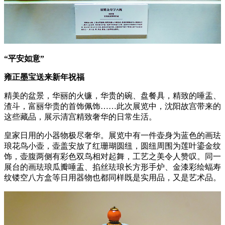
“平安如意”
雍正墨宝送来新年祝福
精美的盆景，华丽的火镰，华贵的碗、盘餐具，精致的唾盂、
渣斗，富丽华贵的首饰佩饰……此次展览中，沈阳故宫带来的
这些藏品，展示清宫精致奢华的日常生活。
皇家日用的小器物极尽奢华。展览中有一件壶身为蓝色的画珐
琅花鸟小壶，壶盖安放了红珊瑚圆纽，圆纽周围为莲叶鎏金纹
饰，壶腹两侧有彩色双鸟相对起舞，工艺之美令人赞叹。同一
展台的画珐琅瓜瓣唾盂、掐丝珐琅长方形手炉、金漆彩绘蝠寿
纹镂空八方盒等日用器物也都同样既是实用品，又是艺术品。