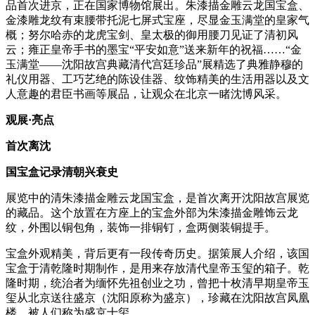
品首次进京，正在国家博物馆展出。朱漆描金雕云龙国宝盒、
金漆雕龙纹有束腰带托泥七屏式宝座，尽显金玉满堂的皇家气
概；努尔哈赤的龙虎宝剑、皇太极的御用腰刀见证了清初风
云；雍正皇帝手书的墨宝“平安如意”送来新年的祝福……“金
玉满堂——沈阳故宫典藏清代宫廷珍品”展精选了典雅静穆的
礼仪用器、工巧艺绝的陈设佳器、纹饰精美的生活用器以及文
人意趣的君臣书画等展品，让观众在北京一睹沈博风采。
观展·亮点
首次离沈
国宝盒记录清朝兴衰史
展览中的清朱漆描金雕云龙国宝盒，是首次离开沈阳故宫展览
的藏品。这个放置在方座上的宝盒外部为朱漆描金雕饰云龙
纹，外围以铜包角，装饰一排铜钉，盒两侧装铜提手。
宝盒外观精美，背后更有一段传奇历史。据策展人介绍，该国
宝盒于清乾隆时期制作，是用来存放清代皇帝玉玺的箱子。乾
隆时期，统治者为缅怀先祖创业之功，曾把十枚清早期皇帝玉
玺从北京送往盛京（沈阳原称为盛京），珍藏在沈阳故宫凤凰
楼，被人们称为盛京十玺。