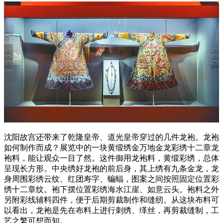
沈阳故宫还带来了乾隆皇帝、道光皇帝穿过的几件龙袍。龙袍
如何制作而成？展览中的一块黄缎绣金万地金龙彩绣十二章龙
袍料，能让观众一目了然。这件御用龙袍料，黄缎彩绣，总体
呈现长方形。中央绣好龙袍的前后身，其上绣有九条金龙，龙
身周围彩绣云纹、红团寿字、蝙蝠，图案之间按照固定位置彩
绣十二章纹。袍下摆位置彩绣海水江崖、如意云头。袍料之外
另附彩线辅料四件，便于后期剪裁制作和缝纫。从这块布料可
以看出，龙袍是先在布料上进行刺绣、缂丝，再剪裁缝制，工
艺之繁可想而知。