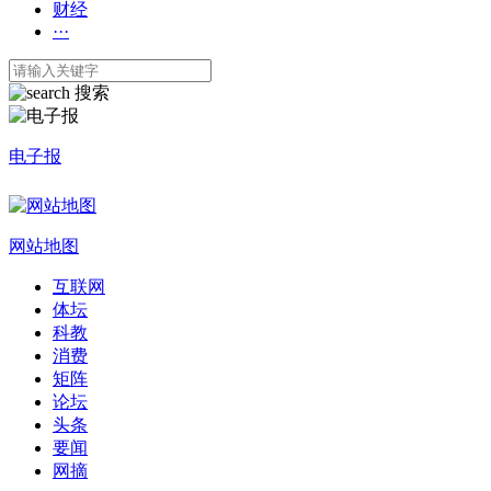
财经
···
搜索
电子报
网站地图
互联网
体坛
科教
消费
矩阵
论坛
头条
要闻
网摘