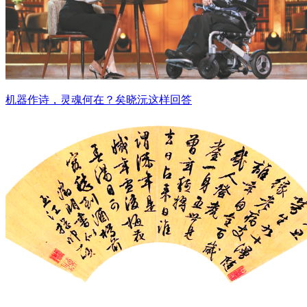
机器作诗，灵魂何在？矣晓沅这样回答