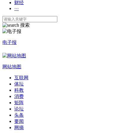
财经
···
搜索
电子报
网站地图
互联网
体坛
科教
消费
矩阵
论坛
头条
要闻
网摘