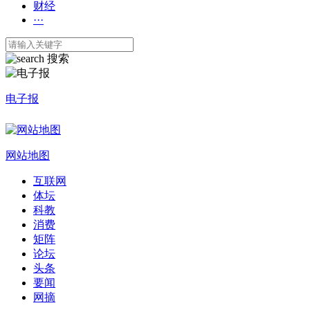
财经
···
搜索
电子报
网站地图
互联网
体坛
科教
消费
矩阵
论坛
头条
要闻
网摘