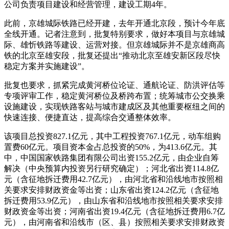
公司负责项目建设和经营管理，建设工期4年。
此前，京雄城际铁路已经开建，去年开通北京段，预计今年底
全线开通。记者注意到，批复特别要求，做好本项目与京雄城
际、雄忻铁路等建设、运营对接。但京雄城际并不是京雄商高
铁的北京至雄安段，批复还提出“推动北京至雄安新区段尽快
稳定方案并实施建设”。
批复也要求，抓紧完成黄河桥位论证、通航论证、防洪评估等
专项评审工作，稳定黄河桥位及桥跨布置；统筹城市公交换乘
设施建设，实现铁路客站与城市建成区及其他重要枢纽之间的
快速连接、便捷直达，提高综合交通整体效率。
该项目总投资827.1亿元，其中工程投资767.1亿元，动车组购
置费60亿元。项目资本金占总投资的50%，为413.6亿元。其
中，中国国家铁路集团有限公司出资155.2亿元，由企业自筹
解决（中央预算内投资另行研究确定）；河北省出资114.8亿
元（含征地拆迁费用42.7亿元），由河北省和沿线地市按照相
关要求安排财政资金等出资；山东省出资124.2亿元（含征地
拆迁费用53.9亿元），由山东省和沿线地市按照相关要求安排
财政资金等出资；河南省出资19.4亿元（含征地拆迁费用6.7亿
元），由河南省和沿线市（区、县）按照相关要求安排财政资