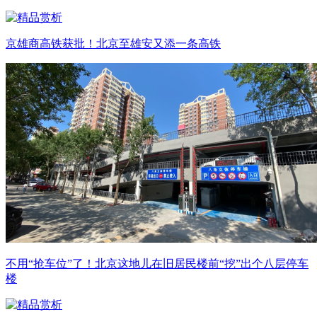
京雄商高铁获批！北京至雄安又添一条高铁
不用“抢车位”了！北京这地儿在旧居民楼前“挖”出个八层停车
楼