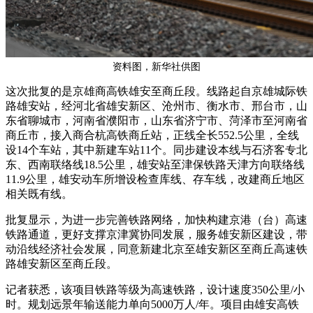
资料图，新华社供图
这次批复的是京雄商高铁雄安至商丘段。线路起自京雄城际铁
路雄安站，经河北省雄安新区、沧州市、衡水市、邢台市，山
东省聊城市，河南省濮阳市，山东省济宁市、菏泽市至河南省
商丘市，接入商合杭高铁商丘站，正线全长552.5公里，全线
设14个车站，其中新建车站11个。同步建设本线与石济客专北
东、西南联络线18.5公里，雄安站至津保铁路天津方向联络线
11.9公里，雄安动车所增设检查库线、存车线，改建商丘地区
相关既有线。
批复显示，为进一步完善铁路网络，加快构建京港（台）高速
铁路通道，更好支撑京津冀协同发展，服务雄安新区建设，带
动沿线经济社会发展，同意新建北京至雄安新区至商丘高速铁
路雄安新区至商丘段。
记者获悉，该项目铁路等级为高速铁路，设计速度350公里/小
时。规划远景年输送能力单向5000万人/年。项目由雄安高铁